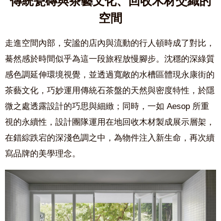
傳統瓷磚與茶藝文化、回收木材交織的
空間
走進空間內部，安謐的店內與流動的行人頓時成了對比，
驀然感於時間似乎為這一段旅程放慢腳步。沈穩的深綠質
感色調延伸環境視覺，並透過寬敞的水槽區體現永康街的
茶藝文化，巧妙運用傳統石茶盤的天然與密度特性，於隱
微之處透露設計的巧思與細緻；同時，一如 Aesop 所重
視的永續性，設計團隊運用在地回收木材製成展示層架，
在錯綜跌宕的深淺色調之中，為物件注入新生命，再次續
寫品牌的美學理念。