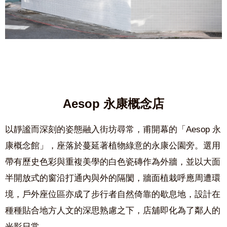
Aesop 永康概念店
以靜謐而深刻的姿態融入街坊尋常，甫開幕的「Aesop 永
康概念館」，座落於蔓延著植物綠意的永康公園旁。選用
帶有歷史色彩與重複美學的白色瓷磚作為外牆，並以大面
半開放式的窗沿打通內與外的隔閡，牆面植栽呼應周遭環
境，戶外座位區亦成了步行者自然倚靠的歇息地，設計在
種種貼合地方人文的深思熟慮之下，店舖即化為了鄰人的
光影日常。