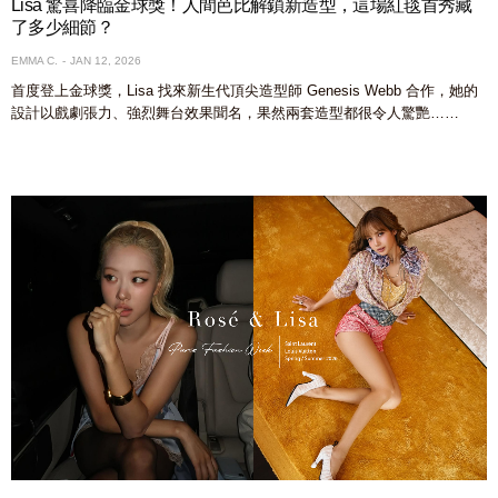
Lisa 驚喜降臨金球獎！人間芭比解鎖新造型，這場紅毯首秀藏
了多少細節？
EMMA C.
JAN 12, 2026
首度登上金球獎，Lisa 找來新生代頂尖造型師 Genesis Webb 合作，她的
設計以戲劇張力、強烈舞台效果聞名，果然兩套造型都很令人驚艷……