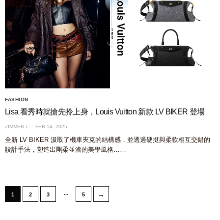
FASHION
Lisa 看秀時就搶先拎上身，Louis Vuitton 新款 LV BIKER 登場
ZIMMER L.
FEB 14, 2025
全新 LV BIKER 汲取了機車夾克的結構感，並透過硬挺與柔軟相互交錯的
設計手法，塑造出剛柔並濟的美學風格……
…
→
1
2
3
5