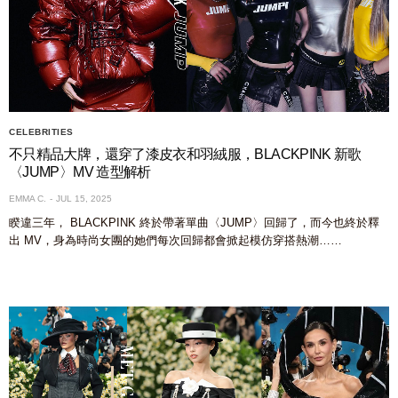
CELEBRITIES
不只精品大牌，還穿了漆皮衣和羽絨服，BLACKPINK 新歌
〈JUMP〉MV 造型解析
EMMA C.
JUL 15, 2025
睽違三年， BLACKPINK 終於帶著單曲〈JUMP〉回歸了，而今也終於釋
出 MV，身為時尚女團的她們每次回歸都會掀起模仿穿搭熱潮……