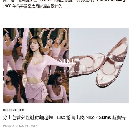
身，這一套禮服來自 Balmain 高級訂製服，完美復刻了 Pierre Balmain 於
1960 年為泰國皇太后詩麗吉設計的……
CELEBRITIES
穿上芭蕾分趾鞋翩翩起舞，Lisa 驚喜出鏡 Nike × Skims 新廣告
EMMA C.
JAN 27, 2026