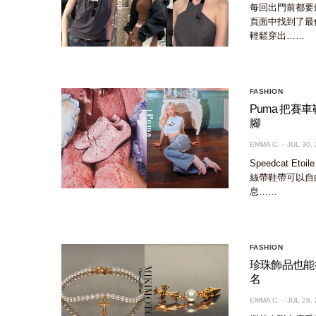
每回出門前都要
頁面中找到了最佳
輕鬆穿出……
FASHION
Puma 把賽車
腳
EMMA C.
JUL 30,
Speedcat 
絲帶鞋帶可以自
息……
FASHION
珍珠飾品也能很酷
名
EMMA C.
JUL 28,