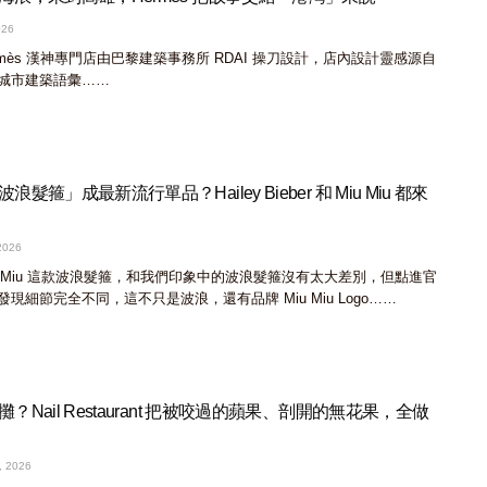
026
rmès 漢神專門店由巴黎建築事務所 RDAI 操刀設計，店內設計靈感源自
城市建築語彙……
髮箍」成最新流行單品？Hailey Bieber 和 Miu Miu 都來
2026
u Miu 這款波浪髮箍，和我們印象中的波浪髮箍沒有太大差別，但點進官
現細節完全不同，這不只是波浪，還有品牌 Miu Miu Logo……
？Nail Restaurant 把被咬過的蘋果、剖開的無花果，全做
, 2026