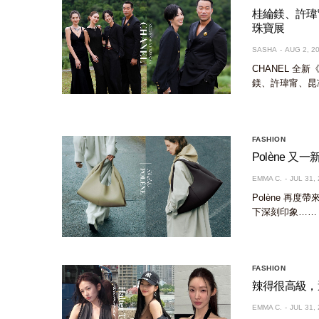
桂綸鎂、許瑋甯、
珠寶展
SASHA
AUG 2, 2
CHANEL 全新
鎂、許瑋甯、昆
FASHION
Polène 
EMMA C.
JUL 31,
Polène 再
下深刻印象……
FASHION
辣得很高級，
EMMA C.
JUL 31,