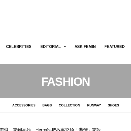
CELEBRITIES
EDITORIAL
ASK FEMIN
FEATURED
FASHION
ACCESSORIES
BAGS
COLLECTION
RUNWAY
SHOES
海浪，來到高雄，Hermès 把故事交給「港灣」來說