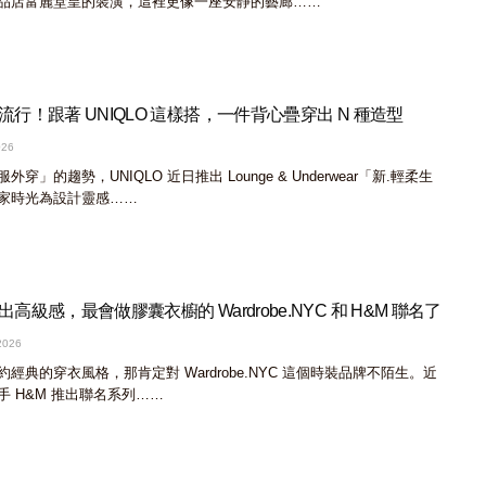
品店富麗堂皇的裝潢，這裡更像一座安靜的藝廊……
行！跟著 UNIQLO 這樣搭，一件背心疊穿出 N 種造型
026
穿」的趨勢，UNIQLO 近日推出 Lounge & Underwear「新.輕柔生
家時光為設計靈感……
高級感，最會做膠囊衣櫥的 Wardrobe.NYC 和 H&M 聯名了
2026
經典的穿衣風格，那肯定對 Wardrobe.NYC 這個時裝品牌不陌生。近
 H&M 推出聯名系列……