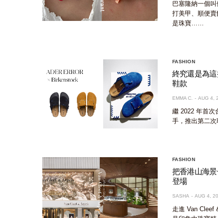
巴塞隆納一個叫做 
打美甲、順便賣
是珠寶……
FASHION
終究還是為這抹藍心
鞋款
EMMA C.
AUG 4, 
繼 2022 年首次
手，推出第二次
FASHION
把香港山海景色和
登場
SASHA
AUG 4, 2
走進 Van Cl