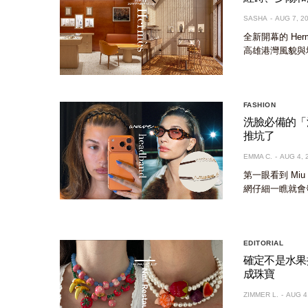
SASHA
AUG 7, 2
全新開幕的 He
高雄港灣風貌與
FASHION
洗臉必備的「波浪
推坑了
EMMA C.
AUG 4, 
第一眼看到 Mi
網仔細一瞧就會發
EDITORIAL
確定不是水果攤
成珠寶
ZIMMER L.
AUG 4