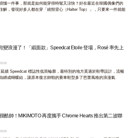
煩惱一件事，那就是如何能穿得時髦又涼快？好在最近在韓國偶像們的
解，發現好多人都在穿「繞頸背心（Halter Top）」，只要來一件就能
鞋變浪漫了！「緞面款」Speedcat Etoile 登場，Rosé 率先上
 2026
Etoile 延續 Speedcat 標誌性低筒輪廓，最特別的地方莫過於鞋帶設計，流暢
由綁成蝴蝶結，讓原本復古帥勁的賽車鞋型多了芭蕾風格的浪漫氣
帥！MIKIMOTO 再度攜手 Chrome Hearts 推出第二波聯
 2026