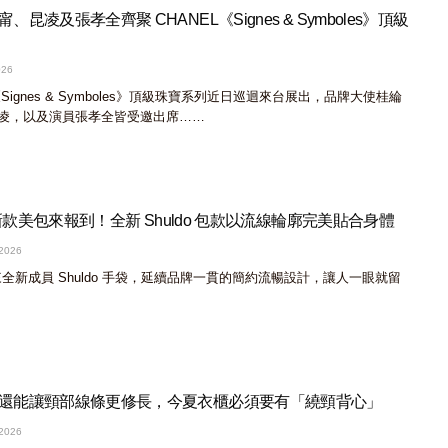
昆凌及張孝全齊聚 CHANEL《Signes & Symboles》頂級
026
《Signes & Symboles》頂級珠寶系列近日巡迴來台展出，品牌大使桂綸
凌，以及演員張孝全皆受邀出席……
又一新款美包來報到！全新 Shuldo 包款以流線輪廓完美貼合身體
 2026
度帶來全新成員 Shuldo 手袋，延續品牌一貫的簡約流暢設計，讓人一眼就留
還能讓頸部線條更修長，今夏衣櫃必須要有「繞頸背心」
 2026