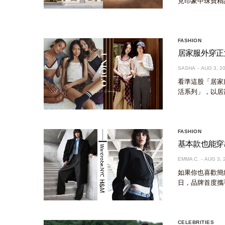
見印象中珠寶精
FASHION
居家服外穿正流
SASHA
AUG 3, 2
看準這股「居家服外
活系列」，以居
FASHION
基本款也能穿出
EMMA C.
AUG 3, 
如果你也喜歡簡約
日，品牌首度攜手
CELEBRITIES