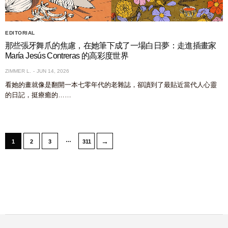
EDITORIAL
那些張牙舞爪的焦慮，在她筆下成了一場白日夢：走進插畫家
María Jesús Contreras 的高彩度世界
ZIMMER L.
JUN 14, 2026
看她的畫就像是翻開一本七零年代的老雜誌，卻讀到了最貼近當代人心靈
的日記，挺療癒的……
…
→
1
2
3
311