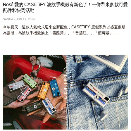
Rosé 愛的 CASETiFY 波紋手機殼有新色了！一併帶來多款可愛
配件和快閃活動
SASHA
JUN 19, 2026
今年夏天，這款人氣款式迎來全新配色，CASETiFY 度假系列以盛夏假期
為靈感，為波紋手機殼換上「雪酪黃」、「番茄紅」、「藍莓紫」……