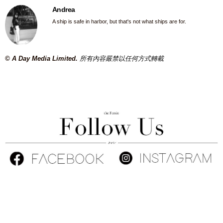
Andrea
A ship is safe in harbor, but that's not what ships are for.
© A Day Media Limited.
所有內容嚴禁以任何方式轉載