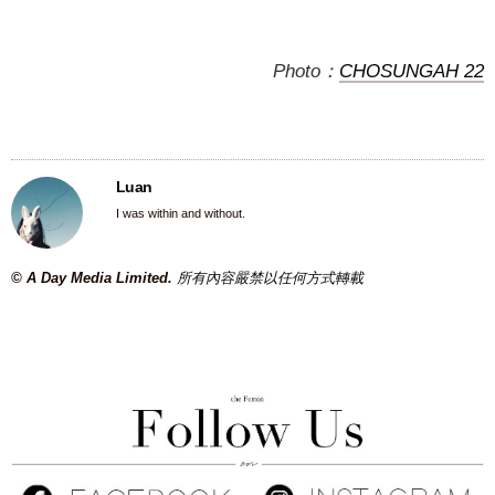
Photo：
CHOSUNGAH 22
Luan
I was within and without.
© A Day Media Limited.
所有內容嚴禁以任何方式轉載