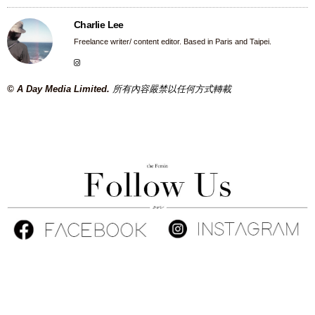
Charlie Lee
Freelance writer/ content editor. Based in Paris and Taipei.
© A Day Media Limited.
所有內容嚴禁以任何方式轉載