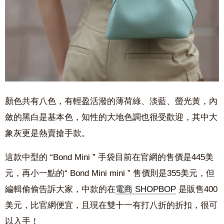
顏色共有八色，有輕盈活潑的薄荷綠、淡藍、螢光黃，內
斂的黑白是基本色，知性的大地色調也很受歡迎，其中大
象灰更是熱賣搶手款。
這款中型的 “Bond Mini ” 手袋目前在官網的售價是445美
元，再小一點的“ Bond Mini mini ” 售價則是355美元，但
編輯偷偷告訴大家，中款的在
電商 SHOPBOP
是販售400
美元，比官網便宜，且現在雙十一有打八折的折扣，很可
以入手！