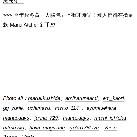
搶先穿上
>>>
今年秋冬背「大腸包」上街才時尚！潮人們都在搶這
款 Manu Atelier 新手袋
Photo all：
maria.kushida
、
amiharunaami
、
em_kaori
、
gg_yurie
、
uchimasu
、
mst.o_114_
、
ayumiuehara
、
manaodays
、
junna_729
、
manaodays
、
mami_ishioka
、
mtmmaki
、
baila_magazine
、
yoko178love
、
Vasic