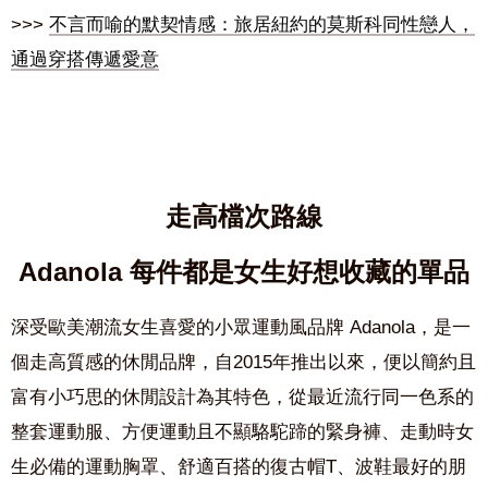
>>>
不言而喻的默契情感：旅居紐約的莫斯科同性戀人，
通過穿搭傳遞愛意
走高檔次路線
Adanola
每件都是女生好想收藏的單品
深受歐美潮流女生喜愛的小眾運動風品牌
Adanola
，是一
個走高質感的休閒品牌，自
2015
年推出以來，便以簡約且
富有小巧思的休閒設計為其特色，從最近流行同一色系的
整套運動服、方便運動且不顯駱駝蹄的緊身褲、走動時女
生必備的運動胸罩、舒適百搭的復古帽
T
、波鞋最好的朋