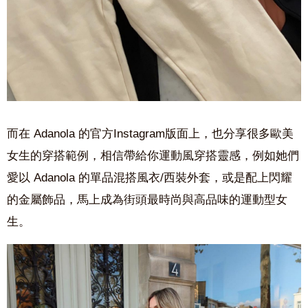
而在
Adanola
的官方
Instagram
版面上，也分享很多歐美
女生的穿搭範例，相信帶給你運動風穿搭靈感，例如她們
愛以
Adanola 的單品混搭風衣/西裝外套，或是
配上閃耀
的金屬飾品，馬上成為街頭最時尚與高品味的運動型女
生。