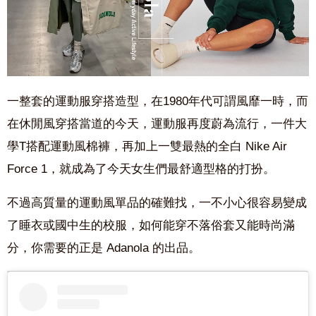
一整套的運動服穿搭造型，在
1980
年代可謂風靡一時，而
在休閒風穿搭當道的今天，運動服再度蔚為流行，一件大
學
T
搭配運動風棉褲，再加上一雙最熱的全白
Nike Air
Force 1
，就成為了今天女生們最舒適型格的打扮。
不過高質量的運動風單品的確難找，一不小心很容易變成
了睡衣或國中生的校服，如何能穿不落俗套又能時尚滿
分，你需要的正是
Adanola
的出品。