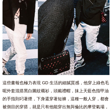
這些畫報也極力表現 GD 生活的細膩質感，他穿上綠色毛
呢外套混搭黑白圖紋襯衫，頭戴禮帽，抹上天藍色指甲油
的手指則叼著煙，下身還穿著短褲，這種一般人穿，都會
被側目的穿搭，就是只有他能穿出無與倫比的摩登氣場，