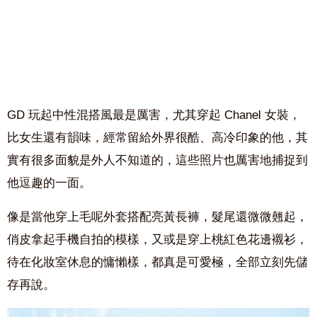
GD 玩起中性混搭風最是厲害，尤其穿起 Chanel 女裝，
比女生還有韻味，經常留給外界很酷、高冷印象的他，其
實有很多面貌是外人不知道的，這些照片也厲害地捕捉到
他逗趣的一面。
像是當他穿上毛呢外套搭配亮黃長褲，髮尾還微微翹起，
俏皮拿起手機自拍的模樣，又或是穿上桃紅色花邊襯衫，
待在化妝室休息的慵懶樣，都真是可愛極，全部立刻先儲
存再說。