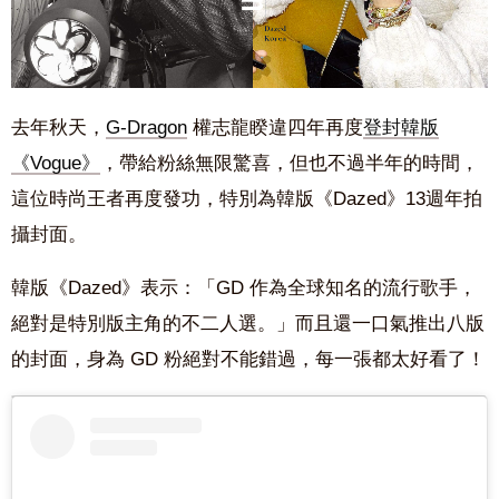
去年秋天，
G-Dragon
權志龍
睽違四年再度
登封韓版
《Vogue》
，帶給粉絲無限驚喜，但也不過半年的時間，
這位時尚王者再度發功，特別為韓版《Dazed》13週年拍
攝封面。
韓版《Dazed》表示：
「GD 作為全球知名的流行歌手，
絕對是特別版主角的不二人選。」
而且還一口氣推出八版
的封面，身為 GD 粉絕對不能錯過，每一張都太好看了！