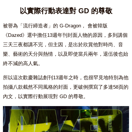
以實際行動表達對 GD 的尊敬
被譽為「流行締造者」的 G-Dragon，
會被韓版
《Dazed》
選中擔任13週年刊封面人物的原因，多到講個
三天三夜都講不完，但主因，是出於欣賞他對時尚、音
樂、藝術的天分與熱情，以及即使當兵兩年，退伍後也始
終不減的高人氣。
所以這次歡慶雜誌創刊13週年之時，也很罕見地特別為他
拍攝八款截然不同風格的封面，更破例撰寫了多達58頁的
內文，以實際行動展現對 GD 的尊敬。