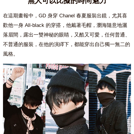
無人可以比擬的時尚魅力
在這期畫報中，GD 身穿 Chanel 春夏服裝出鏡，尤其喜
歡他一身 All-black 的穿搭，他戴著毛帽，瀏海隨意地灑
落眉間，露出一雙神秘的眼睛，又酷又可愛，任何普通、
不普通的服裝，在他的演繹下，都能穿出自己獨一無二的
風格。