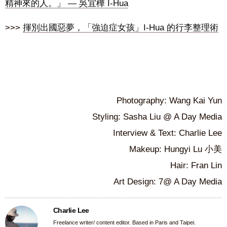
精神來的人。」 — 吳宜樺 I-Hua
>>>
揮別出國惡夢，「強迫症女孩」I-Hua 的行李整理術
Photography: Wang Kai Yun
Styling: Sasha Liu @ A Day Media
Interview & Text: Charlie Lee
Makeup: Hungyi Lu 小美
Hair: Fran Lin
Art Design: 7@ A Day Media
Charlie Lee
Freelance writer/ content editor. Based in Paris and Taipei.