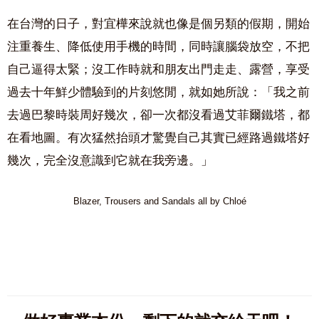
在台灣的日子，對宜樺來說就也像是個另類的假期，開始
注重養生、降低使用手機的時間，同時讓腦袋放空，不把
自己逼得太緊；沒工作時就和朋友出門走走、露營，享受
過去十年鮮少體驗到的片刻悠閒，就如她所說：「我之前
去過巴黎時裝周好幾次，卻一次都沒看過艾菲爾鐵塔，都
在看地圖。有次猛然抬頭才驚覺自己其實已經路過鐵塔好
幾次，完全沒意識到它就在我旁邊。」
Blazer, Trousers and Sandals all by Chloé