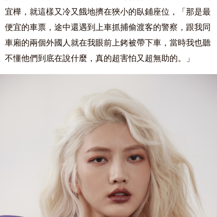
宜樺，就這樣又冷又餓地擠在狹小的臥鋪座位，「那是最
便宜的車票，途中還遇到上車抓捕偷渡客的警察，跟我同
車廂的兩個外國人就在我眼前上銬被帶下車，當時我也聽
不懂他們到底在說什麼，真的超害怕又超無助的。」