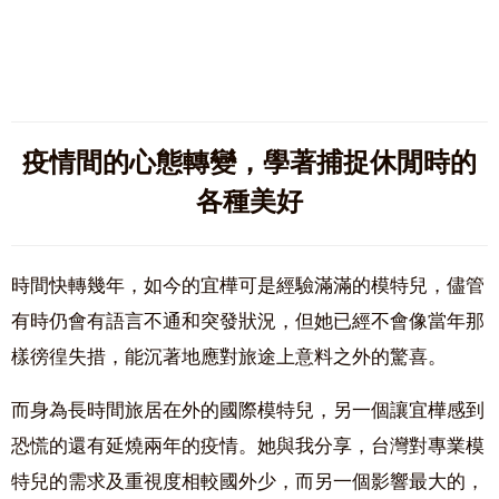
疫情間的心態轉變，學著捕捉休閒時的
各種美好
時間快轉幾年，如今的宜樺可是經驗滿滿的模特兒，儘管
有時仍會有語言不通和突發狀況，但她已經不會像當年那
樣徬徨失措，能沉著地應對旅途上意料之外的驚喜。
而身為長時間旅居在外的國際模特兒，另一個讓宜樺感到
恐慌的還有延燒兩年的疫情。她與我分享，台灣對專業模
特兒的需求及重視度相較國外少，而另一個影響最大的，