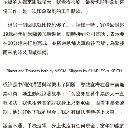
拍攝的人都來跟我聊天，我覺得很酷，最後也順利拿到這
份工作，是一次印象深刻的工作體驗。」
「但另一個回憶就比較恐怖了。」話鋒一轉，宜樺回憶起
19歲那年到米蘭參加時裝周，臨時接到公司電話，表示要
在30分鐘內打包完成、並搭乘臥舖火車前往巴黎，為緊接
而來的時裝周做準備。
Blazer and Trousers both by MSGM. Slippers
by CHARLES & KEITH
或許是中間的溝通與聯繫出了問題，導致宜樺在發車前無
票可買，她生動地說著故事：「旁邊兜售黃牛票的人一直
吆喝我，我也很老實的說我身上只剩40歐。眼看車票要過
期，他只好收下我的現金，我才有辦法準時搭上火車。」
語言不通、手機沒電，身上也沒有任何現金，當年19歲的