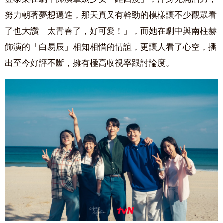
努力朝著夢想邁進，那天真又有幹勁的模樣讓不少觀眾看
了也大讚「太青春了，好可愛！」，而她在劇中與南柱赫
飾演的「白易辰」相知相惜的情誼，更讓人看了心空，播
出至今好評不斷，擁有極高收視率跟討論度。