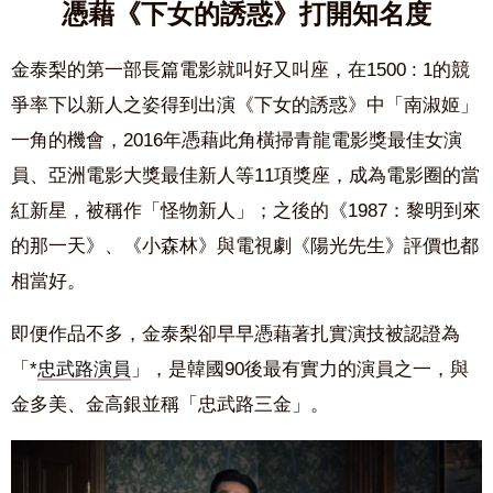
憑藉《下女的誘惑》打開知名度
金泰梨的第一部長篇電影就叫好又叫座，在1500 : 1的競
爭率下以新人之姿得到出演《下女的誘惑》中「南淑姬」
一角的機會，2016年憑藉此角橫掃青龍電影獎最佳女演
員、亞洲電影大獎最佳新人等11項獎座，成為電影圈的當
紅新星，被稱作「怪物新人」；之後的《1987：黎明到來
的那一天》、《小森林》與電視劇《陽光先生》評價也都
相當好。
即便作品不多，金泰梨卻早早憑藉著扎實演技被認證為
「*
忠武路演員
」，是韓國90後最有實力的演員之一，與
金多美、金高銀並稱「忠武路三金」。