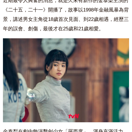
近期最令人興奮的消息，就是久未有新作的金泰梨主演的
《二十五，二十一》開播了，故事以1998年金融風暴為背
景，講述男女主角從18歲首次見面、到22歲相遇，經歷三
年的誤會、創傷，最後才在25歲和21歲相愛。
金泰梨在劇中飾演擊劍少女「羅西度」，渾身充滿活力，