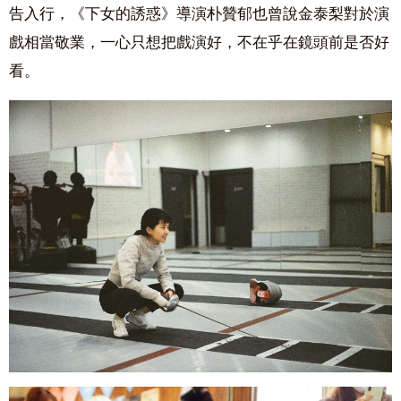
告入行，《下女的誘惑》導演朴贊郁也曾說金泰梨對於演
戲相當敬業，一心只想把戲演好，不在乎在鏡頭前是否好
看。