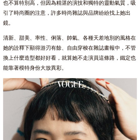
也不算特別高，但因為精湛的演技和獨特的靈動氣質，吸
引了時尚圈的注意，許多時尚雜誌與品牌紛紛找上她出
鏡。
清新、甜美、率性、俐落、帥氣、各種天差地別的風格在
她的詮釋下顯得游刃有餘、自由穿梭在雜誌畫報中，不管
換上什麼造型都好好看，就算她不走演員這條路，鐵定也
能靠著模特身份大放異彩。