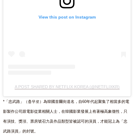
View this post on Instagram
A POST SHARED BY NETFLIX KOREA (@NETFLIXKR)
*「忠武路」（충무로）為韓國首爾街道名，自60年代起聚集了相當多的電
影製作公司跟電影從業相關人士，在韓國影業發展上有著極高象徵性，只
有演技、獎項、票房號召力及作品類型皆被認可的演員，才能冠上為「忠
武路演員」的封號。