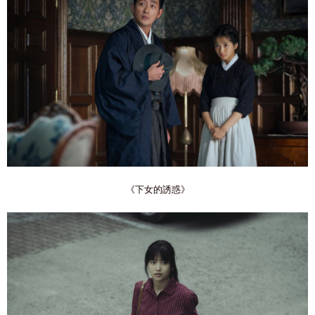
《下女的誘惑》