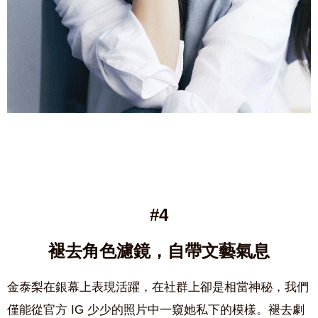
#4
褪去角色濾鏡，自帶文藝氣息
金泰梨在銀幕上表現活躍，在社群上卻是相當神秘，我們
僅能從官方 IG 少少的照片中一窺她私下的模樣。褪去劇