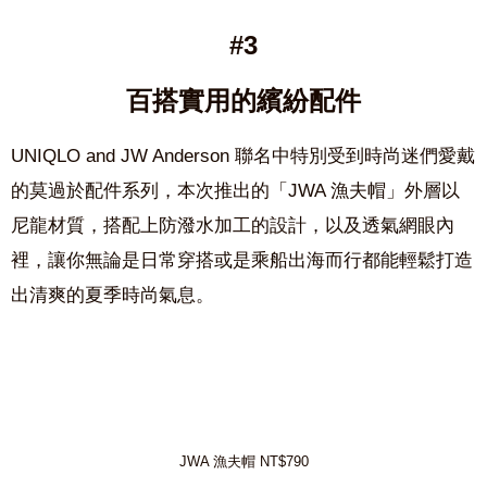
#3
百搭實用的繽紛配件
UNIQLO and JW Anderson
聯名中特別受到
時尚迷們愛戴
的莫過於配件系列，本次推出的
「
JWA
漁夫帽」
外層以
尼龍材質，搭配上
防潑水加工
的設計，以及
透氣網眼內
裡
，讓你無論是日常穿搭或是乘船出海而行都能輕鬆打造
出清爽的夏季時尚氣息
。
JWA 漁夫帽 NT$790