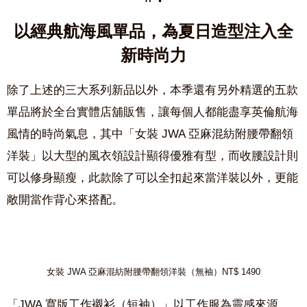
以經典航海風單品，為夏日造型注入全
新時尚力
除了上述的三大系列新品以外，本季還有另外精選的五款
單品將於全台實體店舖販售，讓每個人都能盡享英倫航海
風情的時尚氣息，其中「女裝 JWA 亞麻混紡附腰帶翻領
洋裝」以大型的風衣領設計顯得優雅有型，而收腰設計則
可以修身顯瘦，此款除了可以全扣起來當洋裝以外，更能
敞開當作背心來搭配。
女裝 JWA 亞麻混紡附腰帶翻領洋裝（無袖）NT$ 1490
「JWA 寬版工作襯衫
（
短袖
）
」以工作服為靈感來源，