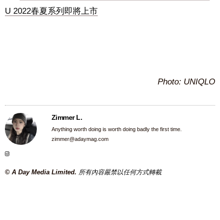
U 2022春夏系列即將上市
Photo:
UNIQLO
Zimmer L.
Anything worth doing is worth doing badly the first time.
zimmer@adaymag.com
© A Day Media Limited.
所有內容嚴禁以任何方式轉載