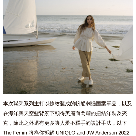
本次聯乘系列主打以
條紋
製成的
帆船刺繡圖案單品
，以及
在
海洋與天空藍背景下顯得美麗而閃耀的扭結洋裝及夾
克
，除此之外還有更多讓人愛不釋手的設計手法，以下
The Femin
將為你拆解
UNIQLO and JW Anderson 2022