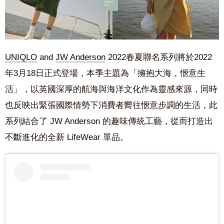
UNIQLO
and
JW Anderson
2022
春夏聯名系列
將於
2022
年
3
月
18
日正式登場
，本季主題為「
擁抱大海，愜意生
活」，
以英國深厚的航海與海洋文化作為靈感來源，同時
也反映出緊張國際情勢下消費者嚮往愜意步調的生活，此
系列結合了
JW Anderson
的趣味傳統工藝
，從而打造出
不斷進化的全新
LifeWear
單品
。