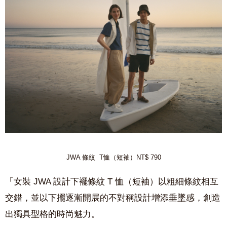
JWA 條紋 T恤（短袖）NT$ 790
「女裝
JWA
設計下襬條紋
T
恤（短袖）以粗細條紋相互
交錯，並以下擺逐漸開展的不對稱設計增添垂墜感，創造
出獨具型格的時尚
魅力。