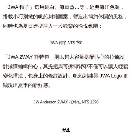
「
JWA
帽子」
選用純白、海軍藍
…
等，經典海洋色調，
搭載小巧別緻的帆船刺繡圖案
，營造出簡約休閒的風格，
同時也為夏日造型注入一股歡樂的愉悅氛圍
；
JWA 帽子 NT$ 790
「
JWA 2WAY
托特包」
則以超大容量搭配貼心的拉鍊設
計擄獲編輯的心，其
提把與可拆卸背帶不僅可以讓人輕鬆
變化揹法
，包身上的
條紋設計、帆船刺繡與
JWA Logo
更
顯現出夏季的新鮮感。
JW Anderson
2WAY 托特包 NT$ 1290
#4