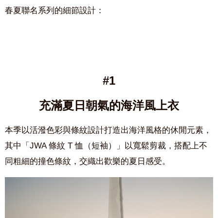
春夏聯名系列
的細節設計：
#1
充滿夏日朝氣的海洋風上衣
本季以
活潑色彩與條紋設計
打造出海洋風格的休閒元素，
其中
「
JWA
條紋
T
恤（短袖）」
以寬鬆剪裁，搭配上
不
同粗細的撞色條紋
，
交織出歡樂的夏日感受。