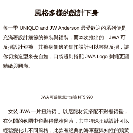
風格多樣的設計下身
每一季
UNIQLO and JW Anderson
最受歡迎的系列便是
充滿著設計細節的褲裝與裙裝，而本次推出的
「
JWA
可
反摺設計短褲」
其褲身側邊的鈕扣設計可以輕鬆反摺，讓
你切換造型來去自如，口袋邊則搭配
JWA Logo
刺繡
更顯
精緻與圓滿。
JWA 可反摺設計短褲 NT$ 990
「女裝
JWA
一片扭結裙
」
以
尼龍材質搭配不對襯裙襬
，
在休閒的氛圍中也顯得優雅俐落，其中
特殊扭結設計可以
輕鬆變化出不同風格
，此款有經典的海軍藍與知性的鵝黃