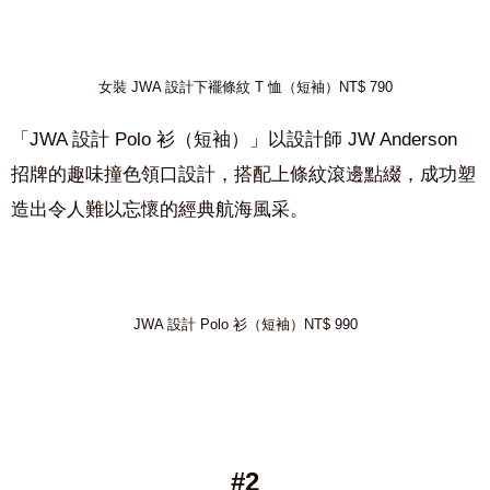
女裝 JWA 設計下襬條紋 T 恤（短袖）NT$ 790
「
JWA
設計
Polo
衫（短袖）」
以設計師
JW Anderson
招牌的
趣味撞色領口設計
，搭配上
條紋滾邊點綴
，成功塑
造出令人難以忘懷的經典航海風采。
JWA 設計 Polo 衫（短袖）NT$ 990
#2