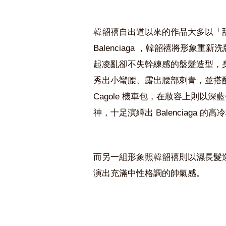
韓韶禧自出道以來的作品大多以「
Balenciaga
，韓韶禧將形象重新洗
起凌亂卻不失幹練感的盤髮造型
，
秀出小蠻腰、
露出腰部刺青，並
搭
Cagole
機車包
，在妝容上則以
深藍
神
，十足演繹出
Balenciaga
的高冷
而另一組形象照韓韶禧則以濕長髮造型，
演出充滿中性格調的帥氣感。