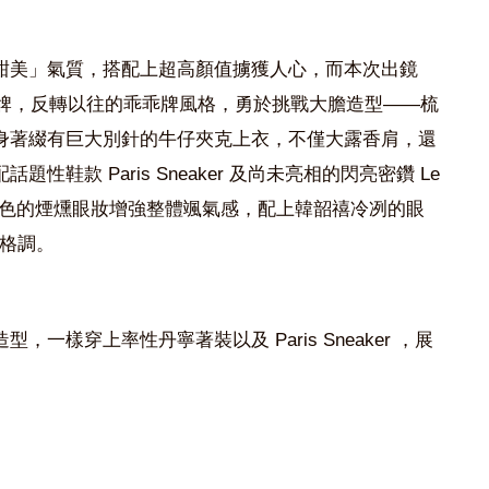
甜美」氣質，搭配上超高顏值擄獲人心，而本次出鏡
牌，反轉以往的乖乖牌風格，勇於挑戰大膽造型——
梳
身著綴有巨大別針的牛仔夾克上衣，
不僅大露香肩，還
配話題性鞋款 Paris Sneaker 及尚未亮相的閃亮密鑽
Le
色的
煙燻眼妝
增強整體颯氣感，配上韓韶禧
冷冽的眼
格調。
一樣穿上率性丹寧著裝以及 Paris Sneaker ，展