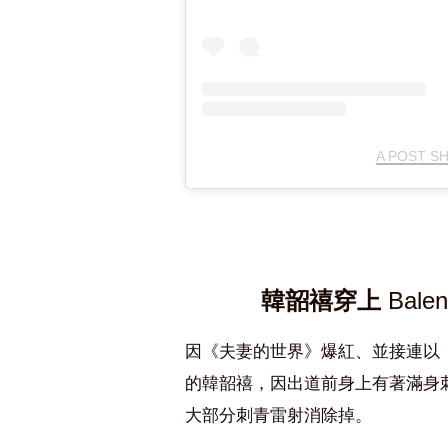
A POST SH
韓韶禧穿上
Bale
因《夫妻的世界》爆紅、並接連以
的韓韶禧，因出道前身上有著滿身
大部分刺青雷射消除掉
。