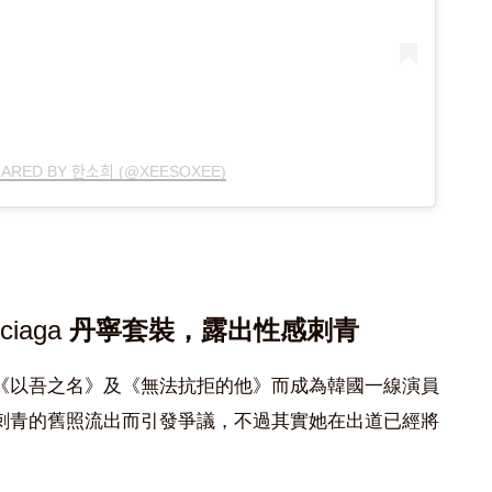
ARED BY 한소희 (@XEESOXEE)
nciaga
丹寧套裝，露出性感刺青
《以吾之名》及《無法抗拒的他》而成為韓國一線演員
刺青的舊照流出而引發爭議，不過其實她在出道已經將