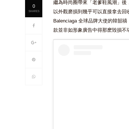
繼
為時尚圈帶來「老爹鞋風潮」後
0
以
外觀磨損到幾乎可以直接拿去回
SHARES
Balenciaga
全球品牌大使的韓韶禧
款並非如形象廣告中得那麽毀損不