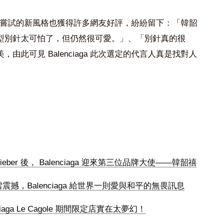
傳照而嘗試的新風格
也獲得許多網友好評，紛紛留下：「韓韶
型別針太可怕了，但仍然很可愛。」、「別針真的很
美，由此可見
Balenciaga
此次選定的代言人真是找對人
stin Bieber 後， Balenciaga 迎來第三位品牌大使——韓韶禧
雪震撼，Balenciaga 給世界一則愛與和平的無畏訊息
aga Le Cagole 期間限定店實在太夢幻！