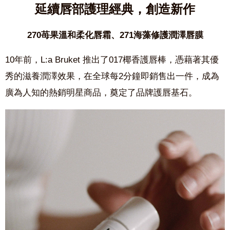
延續唇部護理經典，創造新作
270苺果溫和柔化唇霜、271海藻修護潤澤唇膜
10年前，L:a Bruket 推出了017椰香護唇棒，憑藉著其優
秀的滋養潤澤效果，在全球每2分鐘即銷售出一件，成為
廣為人知的熱銷明星商品，奠定了品牌護唇基石。