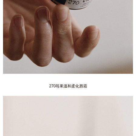
270苺果溫和柔化唇霜