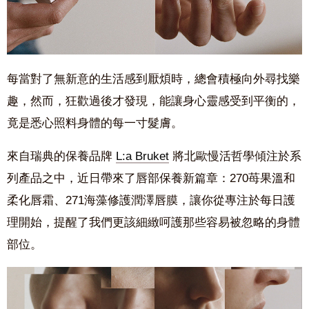
每當對了無新意的生活感到厭煩時，總會積極向外尋找樂
趣，然而，狂歡過後才發現，能讓身心靈感受到平衡的，
竟是悉心照料身體的每一寸髮膚。
來自瑞典的保養品牌
L:a Bruket
將北歐慢活哲學傾注於系
列產品之中，近日帶來了唇部保養新篇章：270苺果溫和
柔化唇霜、271海藻修護潤澤唇膜，讓你從專注於每日護
理開始，提醒了我們更該細緻呵護那些容易被忽略的身體
部位。