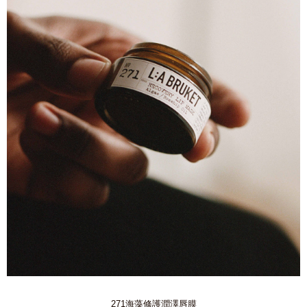
271海藻修護潤澤唇膜