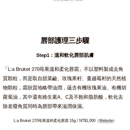
唇部護理三步驟
Step1：溫和軟化唇部肌膚
「L:a Bruket 270苺果溫和柔化唇霜」不以塑料製成去角
質顆粒，而是取自甜菜鹼、玫瑰果籽、蔓越莓籽的天然植
物顆粒，霜狀質地略帶油潤，蘊含有機玫瑰果油、有機胡
蘿蔔油，其中還有維生素A、C及不飽和脂肪酸，軟化去
除老廢角質同時為唇部帶來滋潤保濕。
L:a Bruket 270苺果溫和柔化唇霜 15g / NT$1,000（
Website
）