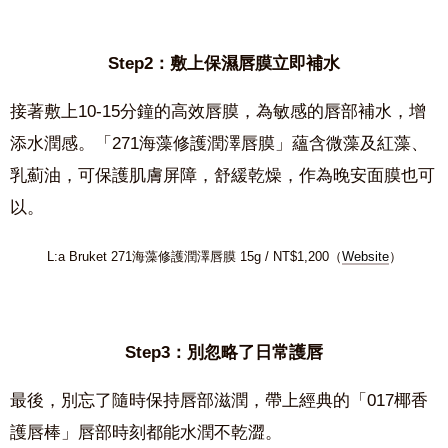
Step2：敷上保濕唇膜立即補水
接著敷上10-15分鐘的高效唇膜，為敏感的唇部補水，增
添水潤感。「271海藻修護潤澤唇膜」蘊含微藻及紅藻、
乳薊油，可保護肌膚屏障，舒緩乾燥，作為晚安面膜也可
以。
L:a Bruket 271海藻修護潤澤唇膜 15g / NT$1,200（
Website
）
Step3：別忽略了日常護唇
最後，別忘了隨時保持唇部滋潤，帶上經典的「017椰香
護唇棒」唇部時刻都能水潤不乾澀。