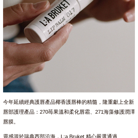
今年延續經典護唇產品椰香護唇棒的精髓，隆重獻上全新
唇部護理產品：270苺果溫和柔化唇霜、271海藻修護潤澤
唇膜。
靈感源於瑞典西部沿海，L:a Bruket 精心嚴選通過