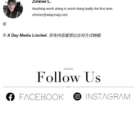
Zimmer L.
Anything worth doing is worth doing badly the first time.
zimmer@adaymag.com
© A Day Media Limited.
所有內容嚴禁以任何方式轉載