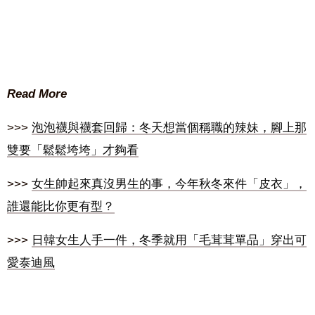
Read More
>>>
泡泡襪與襪套回歸：冬天想當個稱職的辣妹，腳上那
雙要「鬆鬆垮垮」才夠看
>>>
女生帥起來真沒男生的事，今年秋冬來件「皮衣」，
誰還能比你更有型？
>>>
日韓女生人手一件，冬季就用「毛茸茸單品」穿出可
愛泰迪風