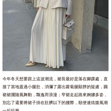
今年冬天想要跟上這波潮流，裙長最好是落在腳踝處，直
接了當地蓋過小腿肚，消彌了露出蘿蔔腿顯胖的疑慮，圓
裙裙擺隨風舞動，飄逸而浪漫；窄裙走起路來婀娜多姿，
別忘了還要將裙子掛在肚臍以下的腰際，順便連炫腹風潮
一起征服。