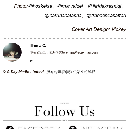
Photo:
@hoskelsa
、
@marvaldel
、
@iliridakrasniqi
、
@narrinanatasha
、
@francescasaffari
Cover Art Design: Vickey
Emma C.
不介紹自己，因為很麻煩
emma@adaymag.com
© A Day Media Limited.
所有內容嚴禁以任何方式轉載