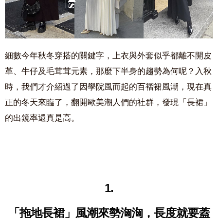
細數今年秋冬穿搭的關鍵字，上衣與外套似乎都離不開皮
革、牛仔及毛茸茸元素，那麼下半身的趨勢為何呢？入秋
時，我們才介紹過了因學院風而起的百褶裙風潮，現在真
正的冬天來臨了，翻開歐美潮人們的社群，發現「長裙」
的出鏡率還真是高。
1.
「拖地長裙」風潮來勢洶洶，
長度就要蓋