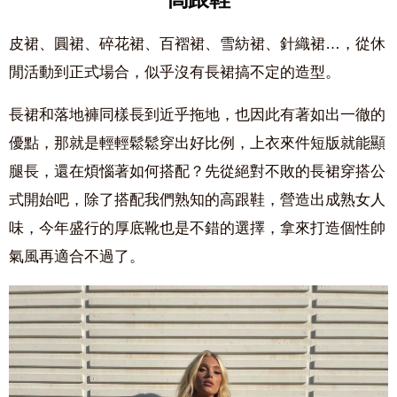
皮裙、圓裙、碎花裙、百褶裙、雪紡裙、針織裙…，從休
閒活動到正式場合，似乎沒有長裙搞不定的造型。
長裙和落地褲同樣長到近乎拖地，也因此有著如出一徹的
優點，那就是輕輕鬆鬆穿出好比例，上衣來件短版就能顯
腿長，還在煩惱著如何搭配？先從絕對不敗的長裙穿搭公
式開始吧，除了搭配我們熟知的高跟鞋，營造出成熟女人
味，今年盛行的厚底靴也是不錯的選擇，拿來打造個性帥
氣風再適合不過了。