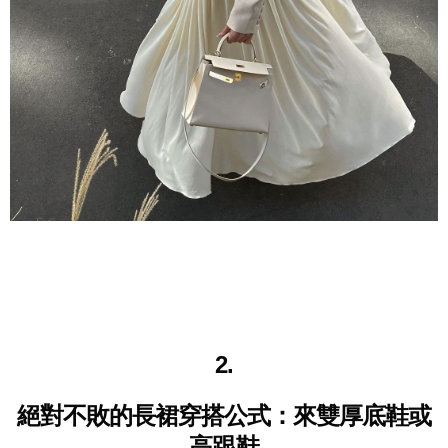
2.
絕對不敗的長裙穿搭公式：
來雙厚底鞋或
高跟鞋