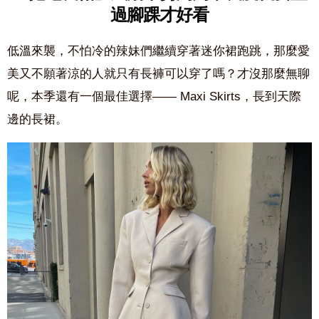
過腳踝才好看
低溫來襲，不怕冷的辣妹們繼續穿著迷你裙跑跳，那麼愛
美又不願著涼的人就只有長褲可以穿了嗎？才沒那麼無聊
呢，本季還有一個最佳選擇—— Maxi Skirts，長到天際
邊的長裙。