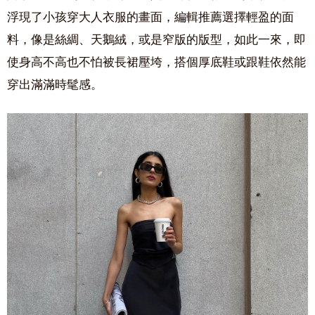
浮現了小孩穿大人衣服的畫面，編輯推薦選擇輕盈的面
料，像是絲綢、天鵝絨，或是窄版的版型，如此一來，即
使身高不高也不怕被長裙壓垮，搭個厚底鞋或跟鞋依然能
穿出滿滿時髦感。