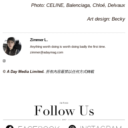
Photo: CELINE, Balenciaga, Chloé, Delvaux
Art design: Becky
Zimmer L.
Anything worth doing is worth doing badly the first time.
zimmer@adaymag.com
© A Day Media Limited.
所有內容嚴禁以任何方式轉載