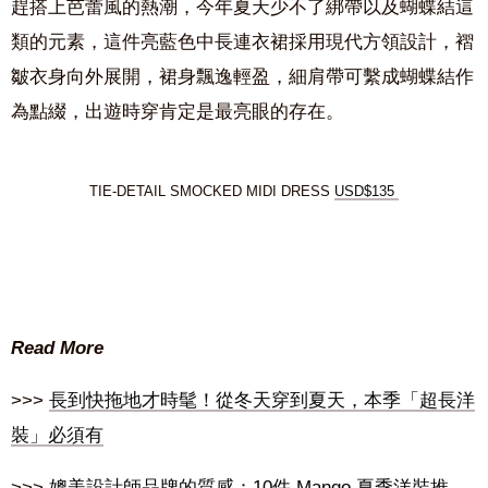
趕搭上芭蕾風的熱潮，今年夏天少不了綁帶以及蝴蝶結這
類的元素，這件亮藍色中長連衣裙採用現代方領設計，褶
皺衣身向外展開，裙身飄逸輕盈，細肩帶可繫成蝴蝶結作
為點綴，出遊時穿肯定是最亮眼的存在。
TIE-DETAIL SMOCKED MIDI DRESS
USD$135
Read More
>>>
長到快拖地才時髦！從冬天穿到夏天，本季「超長洋
裝」必須有
>>>
媲美設計師品牌的質感：10件 Mango 夏季洋裝推