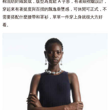
棉混紡針織製成，版型為寬鬆 A 字形，有著細褶皺設計，
穿起來有著挺度與百摺的飄逸垂墜感，可休閒可正式，不
需要搭配什麼腰帶和罩衫，單單一件穿上身就很大方好
看。