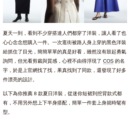
夏天一到，看到不少穿搭達人們都穿了洋裝，讓人看了也
心心念念想購入一件。一次逛街被路人身上穿的黑色洋裝
給抓住了目光，簡簡單單的真是好看，雖然沒有鼓起勇氣
詢問，但光看剪裁與質感，心裡不由得浮現了
COS
的名
字，於是上官網找了找，果真找到了同款，還發現了好多
件漂亮的設計。
以下為你推薦 8 款夏日洋裝，從迷你短裙到挖背款式都
有，不用另外想上下半身搭配，簡單一件套上身就時髦有
型。