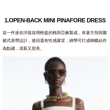
1.
OPEN-BACK MINI PINAFORE DRESS
這一件迷你洋裝採用輕盈的棉與亞麻製成，有著方領與圍
裙式肩帶設計，後頭還有性感露背，綁帶可打成蝴蝶結作
為點綴，清新又甜美。