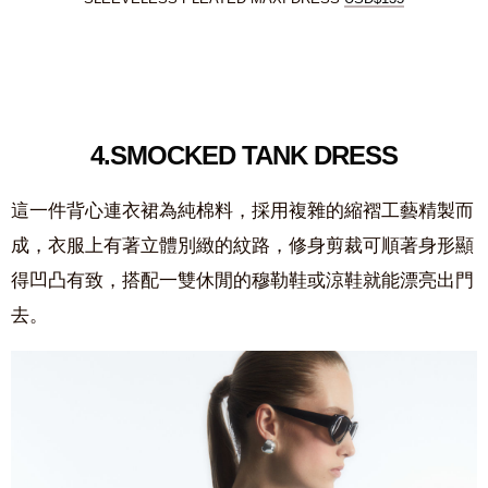
4.
SMOCKED TANK DRESS
這一件背心連衣裙為純棉料，採用複雜的縮褶工藝精製而
成，衣服上有著立體別緻的紋路，修身剪裁可順著身形顯
得凹凸有致，搭配一雙休閒的穆勒鞋或涼鞋就能漂亮出門
去。