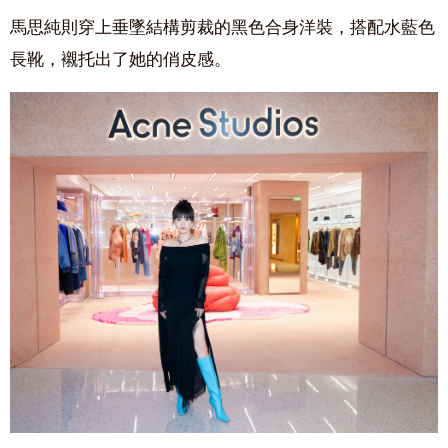
馬思純則穿上垂墜結構剪裁的黑色合身洋裝，搭配水藍色
長靴，襯托出了她的俏皮感。