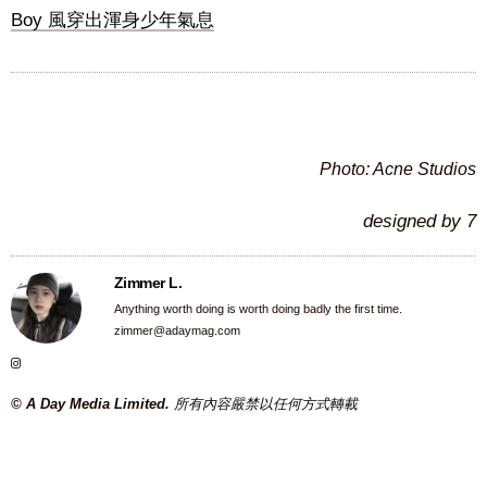
Boy 風穿出渾身少年氣息
Photo: Acne Studios
designed by 7
Zimmer L.
Anything worth doing is worth doing badly the first time.
zimmer@adaymag.com
© A Day Media Limited.
所有內容嚴禁以任何方式轉載