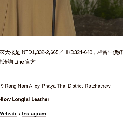
來大概是 NTD1,332-2,665／HKD324-648，相當平價好
詢 Line 官方。
Rang Nam Alley, Phaya Thai District, Ratchathewi
llow Longlai Leather
Website
/
Instagram