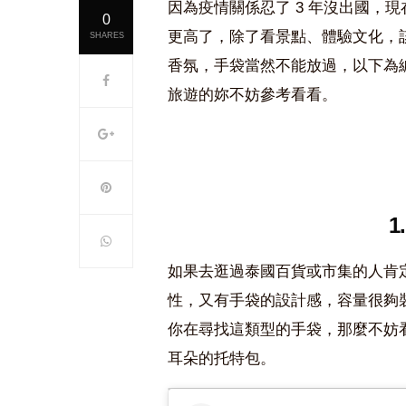
因為疫情關係忍了 3 年沒出國，
0
更高了，除了看景點、體驗文化，
SHARES
香氛，手袋當然不能放過，以下為編
旅遊的妳不妨參考看看。
1
如果去逛過泰國百貨或市集的人肯
性，又有手袋的設計感，容量很夠
你在尋找這類型的手袋，那麼不妨看看 L
耳朵的托特包。