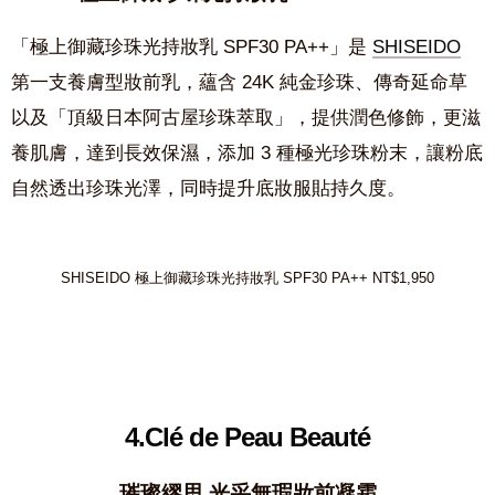
「極上御藏珍珠光持妝乳 SPF30 PA++」是
SHISEIDO
第一支養膚型妝前乳，蘊含 24K 純金珍珠、傳奇延命草
以及「頂級日本阿古屋珍珠萃取」，提供潤色修飾，更滋
養肌膚，達到長效保濕，添加 3 種極光珍珠粉末，讓粉底
自然透出珍珠光澤，同時提升底妝服貼持久度。
SHISEIDO 極上御藏珍珠光持妝乳 SPF30 PA++ NT$1,950
4.Clé de Peau Beauté
璀璨繆思 光采無瑕妝前凝霜