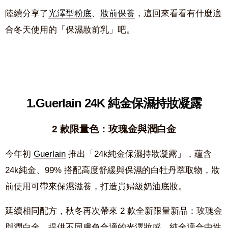
陸續分享了
光澤型粉底
、
妝前保養
，這回來看看有什麼適
合冬天使用的「保濕妝前乳」吧。
1.Guerlain 24K 純金保濕持妝凝露
2 款限量色：玫瑰金與潤白金
今年初
Guerlain
推出「24k純金保濕持妝凝露」，蘊含
24k純金、99% 搭配高度舒緩與保濕的白牡丹萃取物，妝
前使用可帶來保濕滋養，打造貴婦級奶油底妝。
延續相同配方，秋冬再次帶來 2 款全新限量新品：玫瑰金
與潤白金，提供不同膚色合適的光澤妝感。純金適合中性