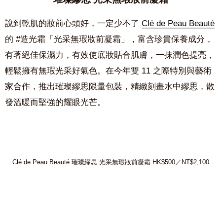
說到乾肌的妝前心頭好，一定少不了
Clé de Peau Beauté
的 #造光霜「光采無瑕妝前凝霜」，富含珍貴保養成分，
有著絕佳保濕力，有效使底妝貼合肌膚，一抹潤色提亮，
輕鬆擁有無瑕光采好氣色。在今年雙 11 之際特別與藝術
家合作，推出璀璨繆思限量包裝，精緻刻畫水中繆思，散
發溫暖而堅強的耀眼光芒。
Clé de Peau Beauté 璀璨繆思 光采無瑕妝前凝霜 HK$500／NT$2,100