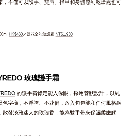
霜，不僅可以護手、雙唇、指甲和身體感到乾燥處也可
 50ml
HK$480
／緹花全能修護霜
NT$1,930
 BYREDO 玫瑰護手霜
YREDO
的護手霜肯定能入你眼，採用管狀設計，以純
黑色字樣，不浮誇、不花俏，放入包包能和任何風格融
，散發淡雅迷人的玫瑰香，能為雙手帶來保濕柔嫩觸