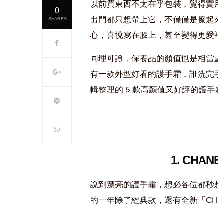
以前買東西不太在乎包裝，覺得實
0
出門都只想帶上它，不僅僅是擦起
SHARES
心，喜悅寫在臉上，甚至變得更愛
同理可證，保養品的顏值也是相當
有一款外型好看的護手霜，誰洗完
輯整理的 5 款高顏值又好評的護
1. CHA
說到漂亮的護手霜，想必各位都秒
的一年除了經典款，還有全新「CH