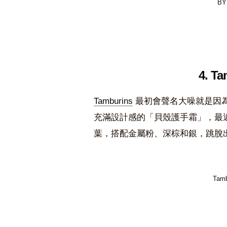
B
4. 
Tamburins
最初會聲名大噪就是因
充滿設計感的「貝殼護手霜」，最近
葉，搭配金屬粉、深棕和銀，跳脫
Tam