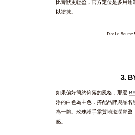
比膏狀更輕盈，官方定位是多用途
以塗抹。
Dior Le Baume
3.
如果偏好簡約俐落的風格，那麼
B
淨的白色為主色，搭配品牌與品名
為一體。玫瑰護手霜質地滋潤豐盈
感。