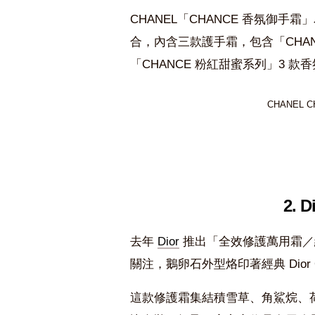
CHANEL「CHANCE 香氛御
合，內含三款護手霜，包含「CHAN
「CHANCE 粉紅甜蜜系列」3 款
CHANEL 
2.
去年
Dior
推出「全效修護萬用霜／
關注，鵝卵石外型烙印著經典 Dior 
這款修護霜集結積雪草、角鯊烷、