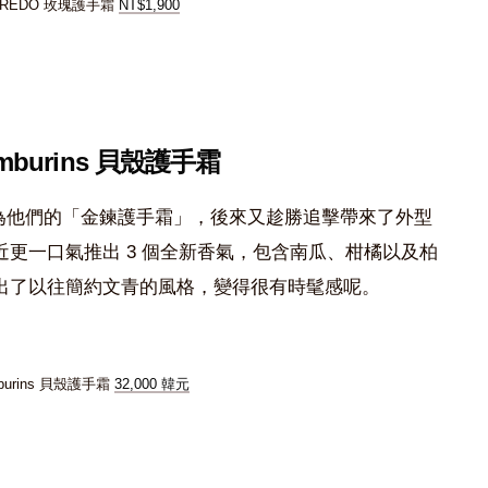
YREDO 玫瑰護手霜
NT$1,900
Tamburins 貝殼護手霜
為他們的「金鍊護手霜」，後來又趁勝追擊帶來了外型
更一口氣推出 3 個全新香氣，包含南瓜、柑橘以及柏
出了以往簡約文青的風格，變得很有時髦感呢。
burins 貝殼護手霜
32,000 韓元