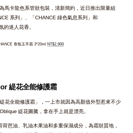
手霜」為馬卡龍色系管狀包裝，清新簡約，近日推出限量組
CE 系列」、「CHANCE 綠色氣息系列」和
香氛的迷人花香。
CHANCE 香氛玉手霜 3*20ml
NT$2,900
 Dior 緹花全能修護霜
緹花全能修護霜」，一上市就因為高顏值外型惹來不少
Oblique 緹花圖騰，拿在手上就是漂亮。
荷荷芭油、乳油木果油和多重保濕成分，為霜狀質地，