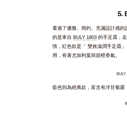
5.
看過了優雅、簡約、充滿設計感的
的是來自
BULY 1803
的手足霜，走
情，紅色款是「 雙效滋潤手足霜」
用，有著尤加利葉與甜橙香氣。
BUL
藍色則為經典款，富含有洋甘菊露