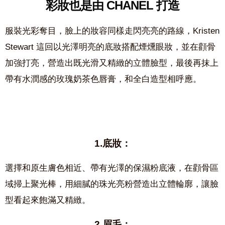
彩妝也是由 CHANEL 打造
服裝光彩奪目，臉上的妝容同樣走閃亮亮的路線，Kristen
Stewart 這回以光澤明亮的底妝搭配煙燻眼妝，並在顴骨
加強打亮，營造出既光滑又精緻的立體臉型，最後再抹上
帶有水潤感的玫瑰奶茶色唇膏，和全白造型相呼應。
1.底妝：
選擇和原生膚色相近、帶有光澤的保濕粉底液，在顴骨區
域掃上聚光棒，用細膩的珠光亮粉營造出立體輪廓，讓臉
型看起來飽滿又精緻。
2.眉毛：