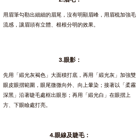
用眉筆勾勒出細細的眉尾，沒有明顯眉峰，用眉梳加強毛
流感，讓眉頭有立體、根根分明的效果。
3.眼影：
先用「緞光灰褐色」大面積打底，再用「緞光灰」加強雙
眼皮眼摺範圍，眼尾微微向外、向上暈染；接著以「柔霧
深黑」沿著睫毛處框出眼形；再用「緞光白」在眼摺上
方、下眼瞼處打亮。
4.眼線及睫毛：