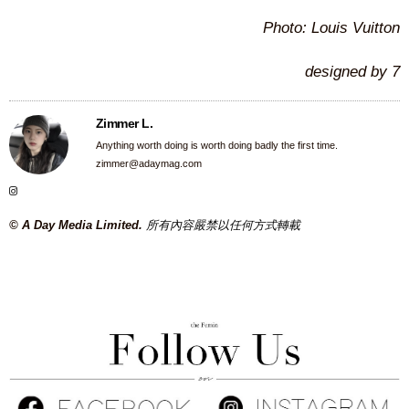
Photo: Louis Vuitton
designed by 7
Zimmer L.
Anything worth doing is worth doing badly the first time.
zimmer@adaymag.com
© A Day Media Limited.
所有內容嚴禁以任何方式轉載