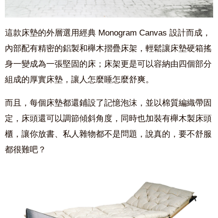
這款床墊的外層選用經典 Monogram Canvas 設計而成，
內部配有精密的鋁製和櫸木摺疊床架，輕鬆讓床墊硬箱搖
身一變成為一張堅固的床；床架更是可以容納由四個部分
組成的厚實床墊，讓人怎麼睡怎麼舒爽。
而且，每個床墊都還鋪設了記憶泡沫，並以棉質編織帶固
定，床頭還可以調節傾斜角度，同時也加裝有櫸木製床頭
櫃，讓你放書、私人雜物都不是問題，說真的，要不舒服
都很難吧？