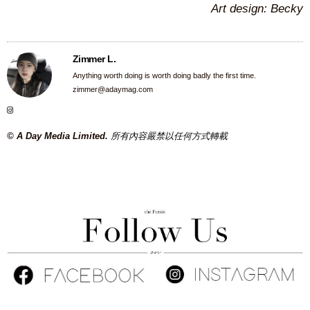
Art design: Becky
Zimmer L.
Anything worth doing is worth doing badly the first time.
zimmer@adaymag.com
© A Day Media Limited.
所有內容嚴禁以任何方式轉載