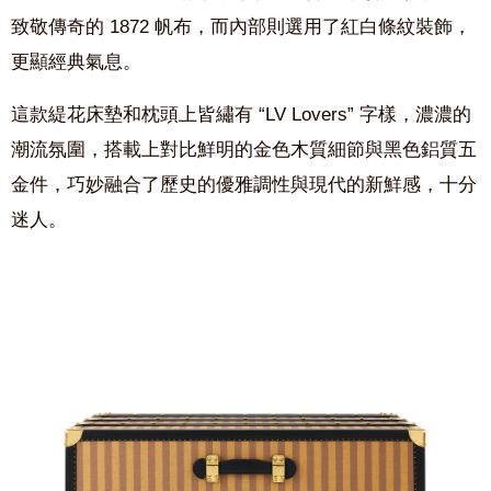
致敬傳奇的 1872 帆布，而內部則選用了紅白條紋裝飾，
更顯經典氣息。
這款緹花床墊和枕頭上皆繡有 “LV Lovers” 字樣，濃濃的
潮流氛圍，搭載上對比鮮明的金色木質細節與黑色鋁質五
金件，巧妙融合了歷史的優雅調性與現代的新鮮感，十分
迷人。