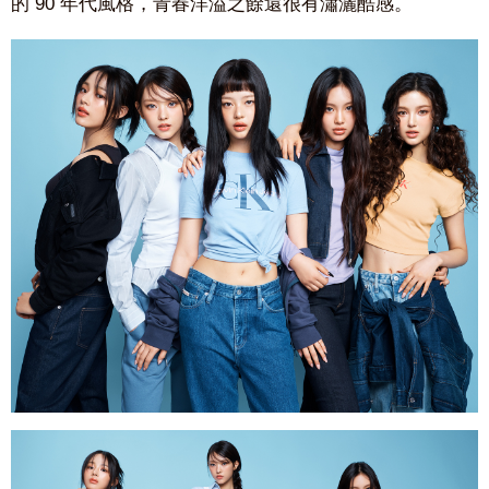
的 90 年代風格，青春洋溢之餘還很有瀟灑酷感。