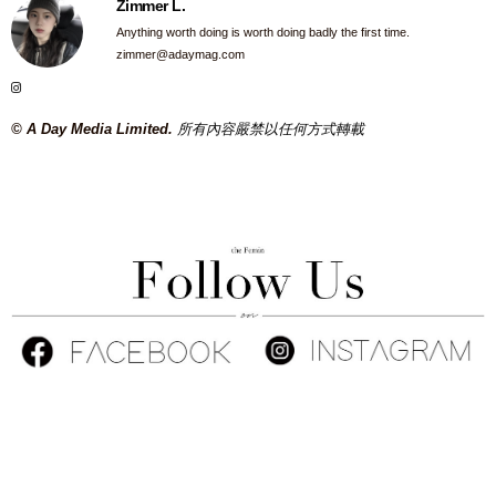
Zimmer L.
Anything worth doing is worth doing badly the first time.
zimmer@adaymag.com
© A Day Media Limited.
所有內容嚴禁以任何方式轉載