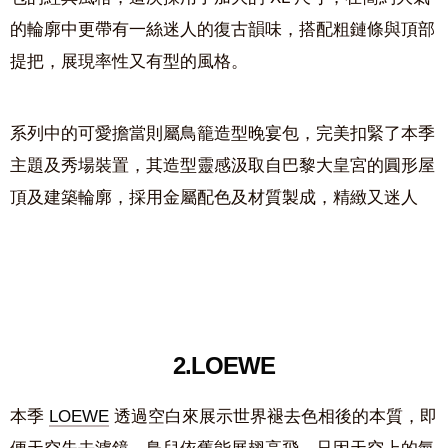
的輪廓中更帶有一絲迷人的復古韻味，搭配粗鏈條與頂部
提把，展現率性又有型的風格。
系列中的可愛擔當則屬鳥籠造型晚宴包，完美扣緊了本季
主題及秀場裝置，其造型靈感汲取自巴黎大皇宮的圓形屋
頂及建築輪廓，採用金屬配色及材質製成，精緻又迷人
2.LOEWE
本季
LOEWE
透過空白來展示世界褪去色相後的本質，即