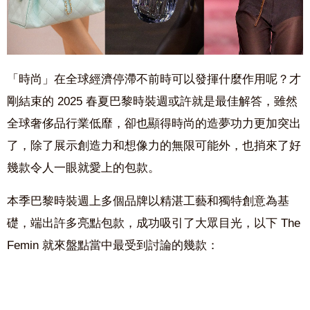
「時尚」在全球經濟停滯不前時可以發揮什麼作用呢？才
剛結束的 2025 春夏巴黎時裝週或許就是最佳解答，雖然
全球奢侈品行業低靡，卻也顯得時尚的造夢功力更加突出
了，除了展示創造力和想像力的無限可能外，也捎來了好
幾款令人一眼就愛上的包款。
本季巴黎時裝週上多個品牌以精湛工藝和獨特創意為基
礎，端出許多亮點包款，成功吸引了大眾目光，以下 The
Femin 就來盤點當中最受到討論的幾款：