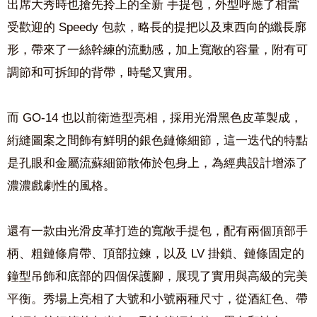
出席大秀時也搶先拎上的全新 手提包，外型呼應了相當
受歡迎的 Speedy 包款，略長的提把以及東西向的纖長廓
形，帶來了一絲幹練的流動感，加上寬敞的容量，附有可
調節和可拆卸的背帶，時髦又實用。
而 GO-14 也以前衛造型亮相，採用光滑黑色皮革製成，
絎縫圖案之間飾有鮮明的銀色鏈條細節，這一迭代的特點
是孔眼和金屬流蘇細節散佈於包身上，為經典設計增添了
濃濃戲劇性的風格。
還有一款由光滑皮革打造的寬敞手提包，配有兩個頂部手
柄、粗鏈條肩帶、頂部拉鍊，以及 LV 掛鎖、鏈條固定的
鐘型吊飾和底部的四個保護腳，展現了實用與高級的完美
平衡。秀場上亮相了大號和小號兩種尺寸，從酒紅色、帶