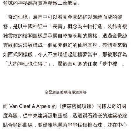
領域的神秘感落實為精緻工藝飾品。
「奇幻仙境」展區中可以看見金纍絲掐製盤繞而成的髮
簪，是以中國神話中「長壽」概念為主軸打造，裝飾有複
雜雲紋的樓閣圖樣是承襲自乾隆晚期的風格，透過金纍絲
雲紋和波浪紋構成一個如夢似幻的仙境基座，整體看來猶
如西式閣樓般，令人不禁聯想起紅樓夢當中，那被形容為
「大約神仙也住得了」、屬於秦可卿的住處「夢中樓」。
金纍絲嵌玻璃海屋添籌簪
而 Van Cleef & Arpels 的《伊茲密爾項鍊》同樣以奇幻國
度為題，從中東建築汲取靈感，透過鑽石鑲嵌的建築稜線
貼合頸部曲線，並優雅地灑落串串錳鋁榴石珠，並在中心