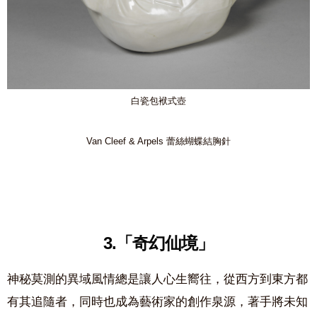
白瓷包袱式壺
Van Cleef & Arpels 蕾絲蝴蝶結胸針
3.「奇幻仙境」
神秘莫測的異域風情總是讓人心生嚮往，從西方到東方都
有其追隨者，同時也成為藝術家的創作泉源，著手將未知