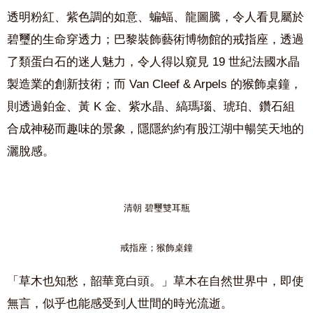
透明粉紅、紫色調的如意、蝙蝠、龍圖騰，令人看見屬於
碧璽的生命穿透力；
巴黎裝飾藝術博物館的戒指座，透過
了類蛋白石的迷人魅力，令人得以窺見 19 世紀法國水晶
製造業的創新技術
；而 Van Cleef & Arpels 的猴飾桌鐘，
則透過鉑金、黃 K 金、紫水晶、縞瑪瑙、琥珀、鑽石
組
合成神秘而趣味的景象，隱隱約約有股江湖中暢笑天地的
灑脫感。
清朝 碧璽雙耳瓶
戒指座；
猴飾桌鐘
「草木也知愁，韶華竟白頭。」草木在自然世界中，即使
無言，似乎也能感受到人世間的時光流逝。