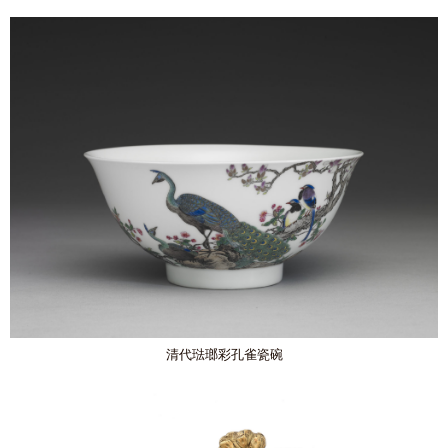
清代琺瑯彩孔雀瓷碗