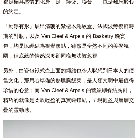
都是極具感情的化身，是「締交、聯合」，也是難忘於心
的約定。
「動靜有形」展出清朝的紫檀木繩紋盒、法國波旁復辟時
期的對瓶，以及 Van Cleef & Arpels 的 Basketry 晚宴
包，均是以繩結為視覺焦點，雖然是全然不同的美學氛
圍，但底蘊的情感深度卻同樣無法被忽視。
另外，白瓷包袱式壺上面的繩結也令人聯想到日本人的便
當文化，那用心準備的熱騰騰飯菜，是人類文明中最值得
珍惜的心意；而 Van Cleef & Arpels 的蕾絲蝴蝶結胸針，
精巧的就像是柔軟輕盈的真實蝴蝶結，呈現輕盈與層層交
疊的靈動感。