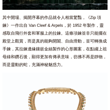
其中開場、揭開序幕的作品就令人相當驚豔，《Zip 項
鍊》一作出自 Van Cleef & Arpels，於 1952 年製作，靈
感取自飛行外套和軍服上的拉鍊。這條項鍊並非只能擺在
殿堂上觀賞，而是真的能夠開闔、自由滑動，並可轉換成
手鍊，其拉鍊邊緣鑲嵌金絲製作的心形圖案，在點綴上祖
母綠和鑽石後，顯得更加有傳承意味，彷彿不再是靜物，
而是靈動的蛇，充滿神秘魅惑力。