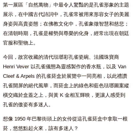
第一展區「自然萬物」中最令人驚豔的是孔雀形象的主題
展示，在中國古代詩詞中，孔雀常被用來形容女子的美麗
身姿與高貴姿態；在佛教文化中，孔雀象徵智慧和慈悲；
在清朝時期，孔雀是權勢與尊榮的化身，經常出現在朝廷
官服和聖物上。
今回，故宮收藏的清代琺瑯彩孔雀瓷碗、法國珠寶商
Henri Vever 以孔雀儀態為靈感製作的香水瓶，以及 Van
Cleef & Arpels 的孔雀菸盒於展覽中一同亮相，以此禮讚
孔雀開屏的絕代風華，而菸盒上的綠色和藍色琺瑯圖案縱
橫交織於盒蓋之上，與黃 K 金相互輝映，更讓人感受到
孔雀的傲姿有多迷人。
想像 1950 年巴黎街頭上的女伶從這孔雀菸盒中拿取一根
菸，悠悠點起火來，該有多迷人？