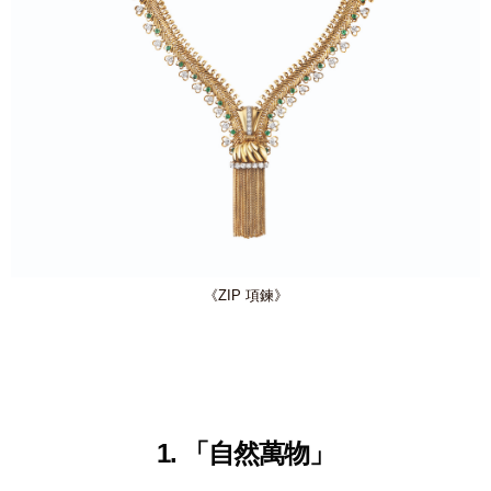
《ZIP 項鍊》
1. 「自
然萬物」