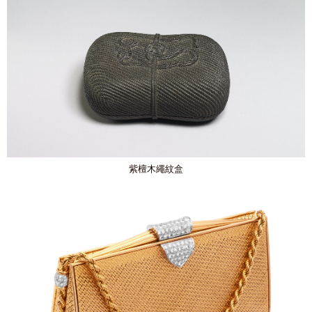
紫檀木繩紋盒