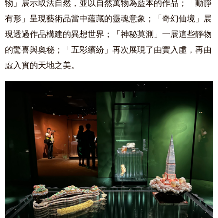
物」展示取法自然，並以自然萬物為藍本的作品；「動靜
有形」呈現藝術品當中蘊藏的靈魂意象；「奇幻仙境」展
現透過作品構建的異想世界；「神秘莫測」一展這些靜物
的驚喜與奧秘；「五彩繽紛」再次展現了由實入虛，再由
虛入實的天地之美。