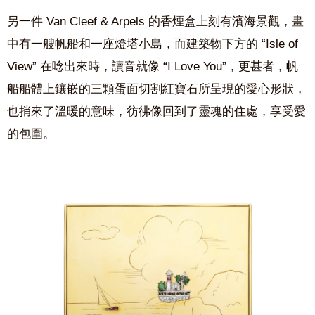
另一件 Van Cleef & Arpels 的香煙盒上刻有濱海景觀，畫
中有一艘帆船和一座燈塔小島，而建築物下方的 “Isle of
View” 在唸出來時，讀音就像 “I Love You”，更甚者，帆
船船體上鑲嵌的三顆蛋面切割紅寶石所呈現的愛心形狀，
也捎來了溫暖的意味，彷彿像回到了靈魂的住處，享受愛
的包圍。