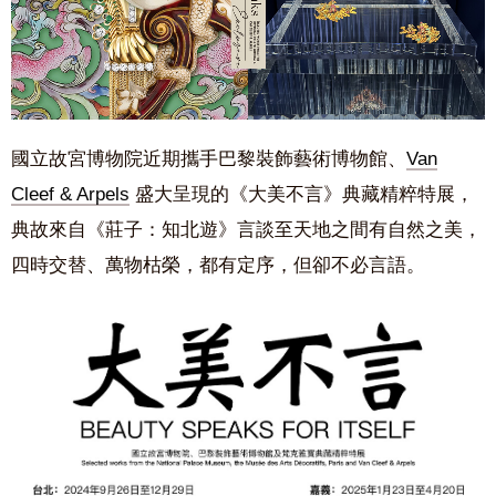
國立故宮博物院近期攜手巴黎裝飾藝術博物館、
Van
Cleef & Arpels
盛大呈現的《大美不言》典藏精粹特展，
典故來自《莊子：知北遊》言談至天地之間有自然之美，
四時交替、萬物枯榮，都有定序，但卻不必言語。