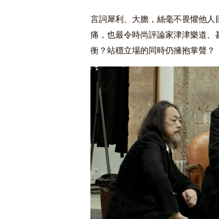
言詞犀利、大膽，絲毫不畏懼他人
痛，也最令時尚評論家津津樂道、
衡？站穩立場的同時仍擁抱掌聲？