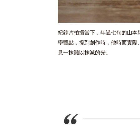
紀錄片拍攝當下，年過七旬的山本
學觀點，提到創作時，他時而實際
見一抹難以抹滅的光。