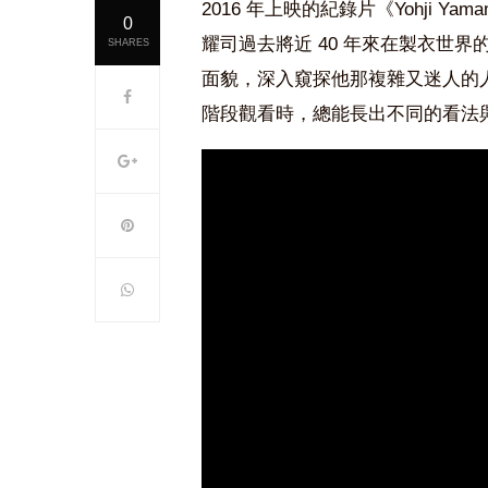
2016 年上映的紀錄片《Yohji Ya
0
耀司過去將近 40 年來在製衣世界
SHARES
面貌，深入窺探他那複雜又迷人的人
階段觀看時，總能長出不同的看法