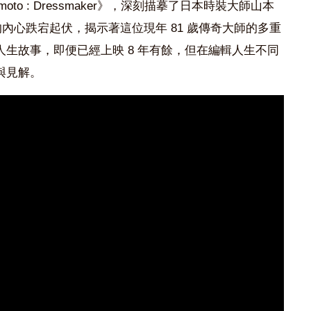
mamoto : Dressmaker》，深刻描摹了日本時裝大師山本
的內心跌宕起伏，揭示著這位現年 81 歲傳奇大師的多重
生故事，即便已經上映 8 年有餘，但在編輯人生不同
與見解。