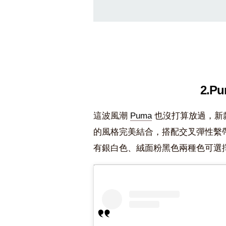
2.Pu
這波風潮
Puma
也沒打算放過，新款 S
的風格完美結合，搭配交叉彈性繫帶
有銀白色、絨面粉黑色兩種色可選