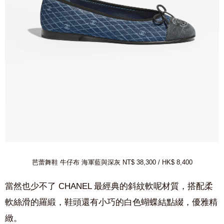
芭蕾舞鞋 牛仔布 海軍藍與深灰 NT$ 38,300 / HK$ 8,400
當然也少不了 CHANEL 最經典的斜紋軟呢材質，搭配柔
軟絲滑的羅緞，鞋頭還有小巧的白色蝴蝶結點綴，優雅精
緻。