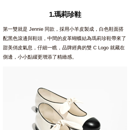
1.瑪莉珍鞋
第一雙就是 Jennie 同款，採用小羊皮製成，白色鞋面搭
配黑色滾邊與鞋頭，中間的皮革蝴蝶結為瑪莉珍鞋帶來了
甜美俏皮氣息，仔細一瞧，品牌經典的雙 C Logo 就藏在
側邊，小小點綴更增添了精緻感。