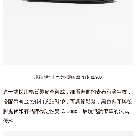
瑪莉珍鞋 小羊皮與羅緞 黑 NT$ 41,900
這一雙採用棉質與皮革製成，細看鞋面的表布有著斜紋，
搭配帶有金色鞋扣的細鞋帶，可調節鬆緊，黑色鞋頭與後
腳處皆印有品牌標誌性雙 C Logo，展現低調奢華的法式
優雅。