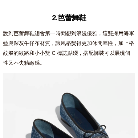
2.芭蕾舞鞋
說到芭蕾舞鞋總會第一時間想到浪漫優雅，這雙採用海軍
藍與深灰牛仔布材質，讓風格變得更加休閒率性，加上格
紋般的紋路和小小雙 C 標誌點綴，搭配褲裝可以展現個
性又不失精緻感。