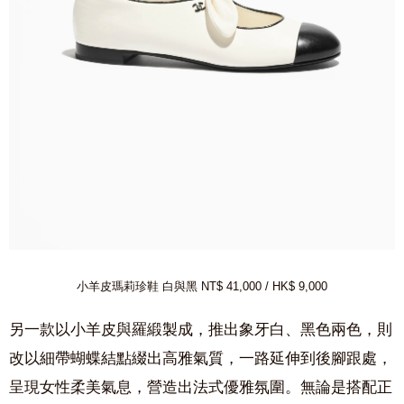
小羊皮瑪莉珍鞋 白與黑 NT$ 41,000 /
HK$ 9,000
另一款以小羊皮與羅緞製成，推出象牙白、黑色兩色，則
改以細帶蝴蝶結點綴出高雅氣質，一路延伸到後腳跟處，
呈現女性柔美氣息，營造出法式優雅氛圍。無論是搭配正