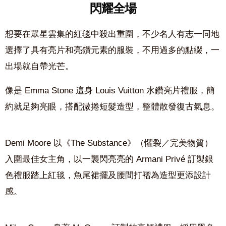
閃耀全場
想要在眾星雲集的紅毯中殺出重圍，不少名人有志一同地
選擇了具有亮片和亮鑽元素的服裝，不用過多的點綴，一
出場就自帶光芒。
像是 Emma Stone 這身 Louis Vuitton 水鑽亮片禮服，簡
約就足夠亮眼，搭配微捲短髮造型，整體散發復古氣息。
Demi Moore 以《The Substance》（懼裂／完美物質）
入圍最佳女主角，以一襲閃亮亮的 Armani Privé 訂製銀
色禮服踏上紅毯，魚尾裙擺及腰間打褶為造型更添設計
感。