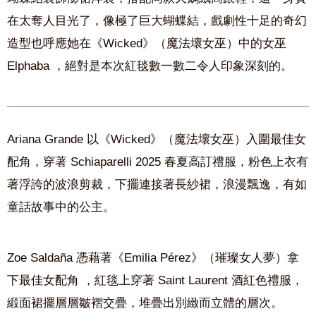
在太奪人目光了，像極了巨大蝴蝶結，戲劇性十足的奇幻
造型也呼應她在《Wicked》（魔法壞女巫）中的女巫
Elphaba ，絕對是本次紅毯數一數二令人印象深刻的。
Ariana Grande 以《Wicked》（魔法壞女巫）入圍最佳女
配角，穿著 Schiaparelli 2025 春夏高訂禮服，粉色上衣有
著浮誇的波浪剪裁，下擺連接著長紗裙，浪漫飄逸，有如
童話故事中的公主。
Zoe Saldaña 憑藉著《Emilia Pérez》（璀璨女人夢）拿
下最佳女配角 ，紅毯上穿著 Saint Laurent 酒紅色禮服，
緞面裙擺層層皺褶交疊，堆疊出別緻而立體的層次。