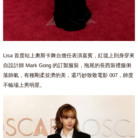
Lisa 首度站上奧斯卡舞台擔任表演嘉賓，紅毯上則身穿來
自設計師 Mark Gong 的訂製服裝，拖尾的長西裝禮服俐
落帥氣，有種剛柔並濟的美，還巧妙致敬電影 007，帥度
不輸場上男明星。