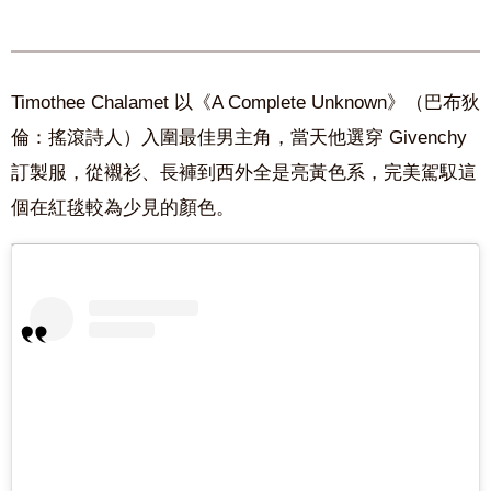
Timothee Chalamet 以《A Complete Unknown》（巴布狄
倫：搖滾詩人）入圍最佳男主角，當天他選穿 Givenchy
訂製服，從襯衫、長褲到西外全是亮黃色系，完美駕馭這
個在紅毯較為少見的顏色。