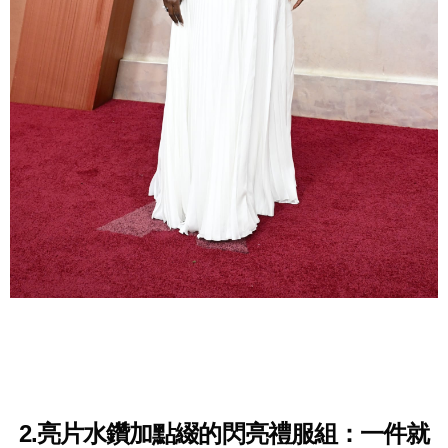
2.亮片水鑽加點綴的閃亮禮服組：一件就