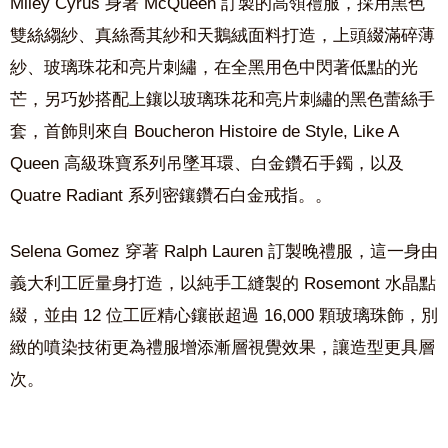
Miley Cyrus 身著 McQueen 訂製的高領禮服，採用黑色
雙絲縐紗、真絲喬其紗和天鵝絨面料打造，上頭綴滿碎薄
紗、玻璃珠花和亮片刺繡，在全黑用色中閃著低點的光
芒，另巧妙搭配上鑲以玻璃珠花和亮片刺繡的黑色蕾絲手
套，首飾則來自 Boucheron Histoire de Style, Like A
Queen 高級珠寶系列吊墜耳環、白金鑽石手鐲，以及
Quatre Radiant 系列密鑲鑽石白金戒指。。
Selena Gomez 穿著 Ralph Lauren 訂製晚禮服，這一身由
義大利工匠量身打造，以純手工縫製的 Rosemont 水晶點
綴，並由 12 位工匠精心鑲嵌超過 16,000 顆玻璃珠飾，別
緻的噴染技術更為禮服增添漸層視覺效果，讓造型更具層
次。