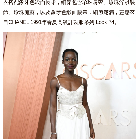
衣搭配象牙色緞面長裙，細節包含珍珠肩帶、珍珠浮雕裝
飾、珍珠流蘇，以及象牙色緞面腰帶，細節滿滿，靈感來
自CHANEL 1991年春夏高級訂製服系列 Look 74。