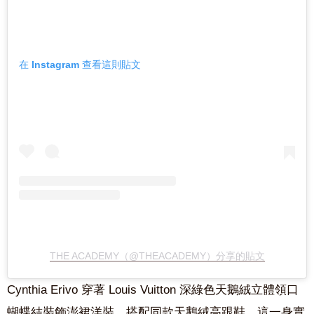
在 Instagram 查看這則貼文
THE ACADEMY（@THEACADEMY）分享的貼文
Cynthia Erivo 穿著 Louis Vuitton 深綠色天鵝絨立體領口
蝴蝶結裝飾澎裙洋裝，搭配同款天鵝絨高跟鞋，這一身實