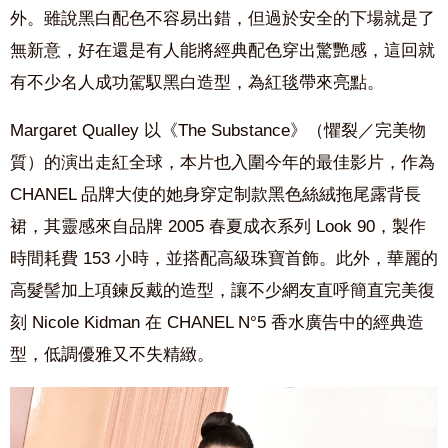
外。雖說黑白配色不容易出錯，但過於安全的下場就是了
無新意，好在還是有人能將經典配色穿出驚艷感，這回就
有不少名人成功駕馭黑白造型，為紅毯帶來亮點。
Margaret Qualley 以《The Substance》（懼裂／完美物
質）的演出走紅全球，本片也入圍今年的最佳影片，作為
CHANEL 品牌大使的她身穿定制款黑色絲絨拖尾露背長
裙，其靈感來自品牌 2005 春夏成衣系列 Look 90，製作
時間耗費 153 小時，並搭配高級珠寶首飾。此外，華麗的
高髮髻加上項鍊反戴的造型，讓不少網友直呼簡直完美復
刻 Nicole Kidman 在 CHANEL N°5 香水廣告中的經典造
型，低調優雅又不失精緻。