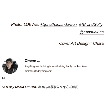
Photo: LOEWE,
@jonathan.anderson
,
@BrandGully
,
@cansuakinn
Cover Art Design : Chara
Zimmer L.
Anything worth doing is worth doing badly the first time.
zimmer@adaymag.com
© A Day Media Limited.
所有內容嚴禁以任何方式轉載