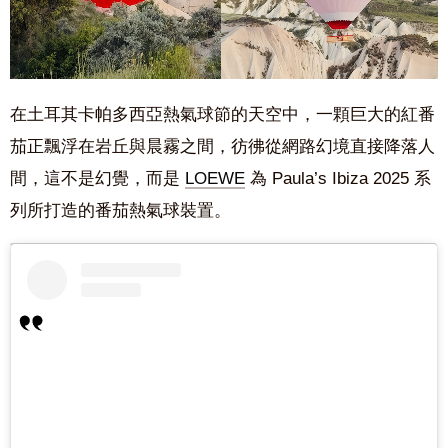
在土耳其卡帕多西亞熱氣球節的天空中，一顆巨大的紅番
茄正飄浮在岩丘與晨霧之間，彷彿從網路幻境直接降落人
間，這不是幻覺，而是
LOEWE
為 Paula’s Ibiza 2025 系
列所打造的番茄熱氣球裝置。