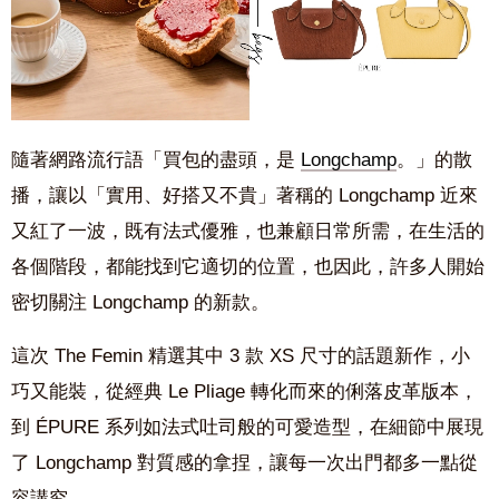
隨著網路流行語「買包的盡頭，是
Longchamp
。」的散
播，讓以「實用、好搭又不貴」著稱的
Longchamp 近來
又紅了一波
，既有法式優雅，也兼顧日常所需，在生活的
各個階段，都能找到它適切的位置，也因此，許多人開始
密切關注
Longchamp 的新款。
這次
The Femin
精選其中 3 款 XS 尺寸的話題新作，小
巧又能裝，從經典
Le Pliage
轉化而來的俐落皮革版本，
到
ÉPURE
系列如法式吐司般的可愛造型，在細節中展現
了
Longchamp
對質感的拿捏，讓每一次出門都多一點從
容講究。