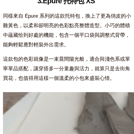
3.Épure 托特包 XS
同樣來自 Épure 系列的這款托特包，換上了更為俏皮的小
雞黃色，以柔和卻明亮的色彩點亮整體造型。小巧的體積
中蘊藏恰到好處的機能，包含一個平口袋與調整式背帶，
能夠輕鬆應對輕裝外出需求。
這款包的色彩就像是一束晨間陽光般，適合與淺色系或單
寧單品搭配，讓穿搭多一分童趣與活力，就算只是去街角
買花，也值得用這樣一個溫柔的小包來盛裝心情。