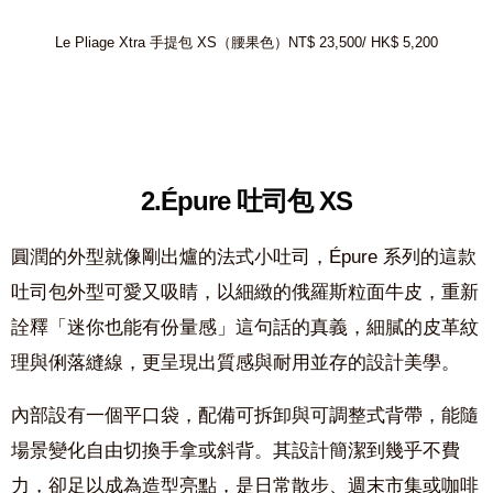
Le Pliage Xtra 手提包 XS（腰果色）NT$ 23,500/ HK$ 5,200
2.Épure 吐司包 XS
圓潤的外型就像剛出爐的法式小吐司，Épure 系列的這款
吐司包外型可愛又吸睛，以細緻的俄羅斯粒面牛皮，重新
詮釋「迷你也能有份量感」這句話的真義，細膩的皮革紋
理與俐落縫線，更呈現出質感與耐用並存的設計美學。
內部設有一個平口袋，配備可拆卸與可調整式背帶，能隨
場景變化自由切換手拿或斜背。其設計簡潔到幾乎不費
力，卻足以成為造型亮點，是日常散步、週末市集或咖啡