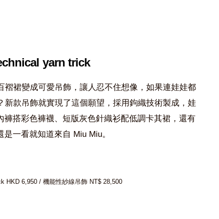
echnical yarn trick
舞鞋和百褶裙變成可愛吊飾，讓人忍不住想像，如果連娃娃都
多可愛？新款吊飾就實現了這個願望，採用鉤織技術製成，娃
內褲搭彩色褲襪、短版灰色針織衫配低調卡其裙，還有
一看就知道來自 Miu Miu。
 trick HKD 6,950 / 機能性紗線吊飾 NT$ 28,500