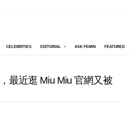
CELEBRITIES
EDITORIAL
ASK FEMIN
FEATURED
近逛 Miu Miu 官網又被