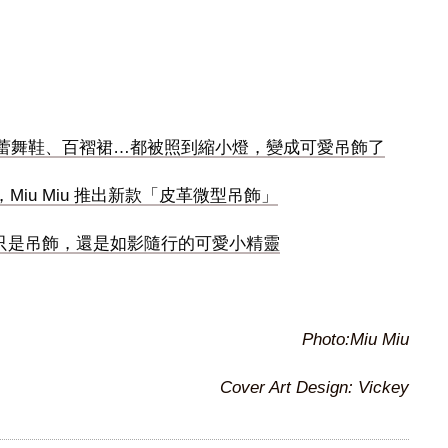
心？芭蕾舞鞋、百褶裙…都被照到縮小燈，變成可愛吊飾了
iu Miu 推出新款「皮革微型吊飾」
rm 不只是吊飾，還是如影隨行的可愛小精靈
Photo:Miu Miu
Cover Art Design: Vickey