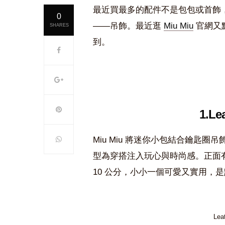
最近買最多的配件不是包包或首飾
0
——吊飾。最近逛
Miu Miu
官網又
SHARES
到。
1.Le
Miu Miu 將迷你小包結合鑰匙
型為穿搭注入玩心與時尚感。正面有
10 公分，小小一個可愛又實用，
Lea