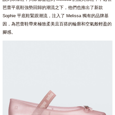
芭蕾平底鞋強勢回歸的潮流之下，他們也推出了新款
Sophie 平底鞋緊跟潮流，注入了 Melissa 獨有的品牌基
因，為芭蕾鞋帶來極致柔美且百搭的輪廓和空氣般輕盈的
腳感。