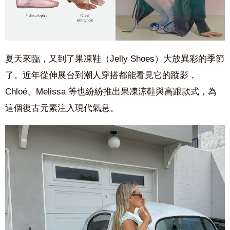
夏天來臨，又到了果凍鞋（Jelly Shoes）大放異彩的季節
了。近年從伸展台到潮人穿搭都能看見它的蹤影，
Chloé、Melissa 等也紛紛推出果凍涼鞋與高跟款式，為
這個復古元素注入現代氣息。