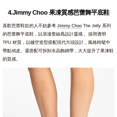
4.Jimmy Choo 果凍質感芭蕾舞平底鞋
喜歡芭蕾鞋款的人不妨參考
Jimmy Choo
The Jelly 系列
的芭蕾舞平底鞋，以浪漫蕾絲爲設計靈感， 採用透明
TPU 材質，以鏤空造型搭配現代方頭設計，風格時髦中
帶點俏皮。還搭配可拆卸水晶飾綁帶，大大提升了果凍鞋
的質感。