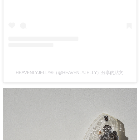
HEAVENLYJELLY®（@HEAVENLYJELLY）分享的貼文