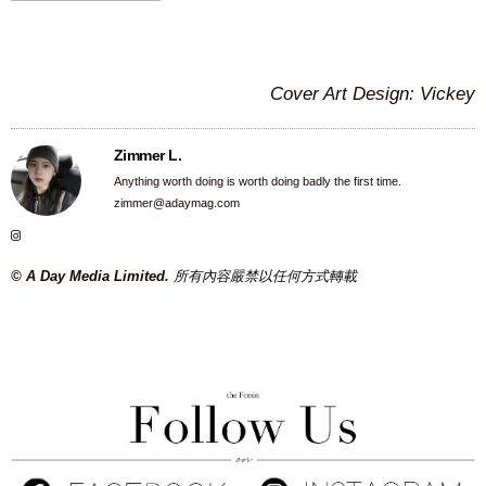
Cover Art Design: Vickey
Zimmer L.
Anything worth doing is worth doing badly the first time.
zimmer@adaymag.com
© A Day Media Limited.
所有內容嚴禁以任何方式轉載