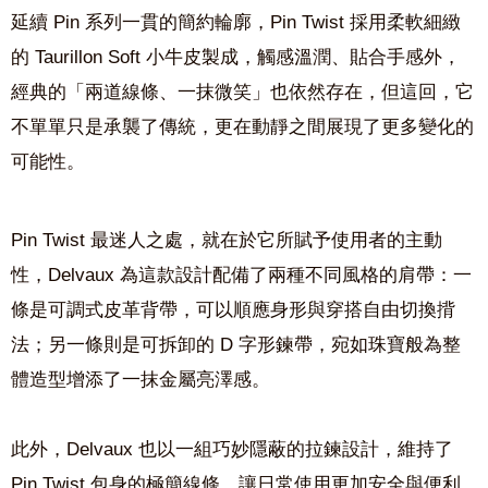
延續 Pin 系列一貫的簡約輪廓，Pin Twist 採用柔軟細緻
的 Taurillon Soft 小牛皮製成，觸感溫潤、貼合手感外，
經典的「兩道線條、一抹微笑」也依然存在，但這回，它
不單單只是承襲了傳統，更在動靜之間展現了更多變化的
可能性。
Pin Twist 最迷人之處，就在於它所賦予使用者的主動
性，Delvaux 為這款設計配備了兩種不同風格的肩帶：一
條是可調式皮革背帶，可以順應身形與穿搭自由切換揹
法；另一條則是可拆卸的 D 字形鍊帶，宛如珠寶般為整
體造型增添了一抹金屬亮澤感。
此外，Delvaux 也以一組巧妙隱蔽的拉鍊設計，維持了
Pin Twist 包身的極簡線條，讓日常使用更加安全與便利