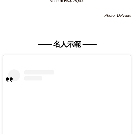
Vegetal HK$ 28,900
Photo: Delvaux
—— 名人示範 ——