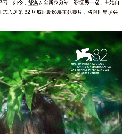
評審，如今，
舒淇
以全新身分站上影壇另一端，由她自
式入選第 82 屆威尼斯影展主競賽片，將與世界頂尖