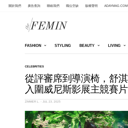
關於我們
廣告查詢
聯絡我們
職位空缺
版權聲明
ADAYMAG.COM
FASHION
STYLING
BEAUTY
LIVING
CELEBRITIES
從評審席到導演椅，舒淇
入圍威尼斯影展主競賽片
ZIMMER L.
JUL 23, 2025