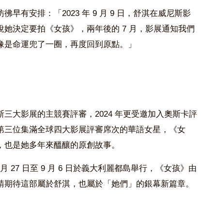
有安排：「2023 年 9 月 9 日，舒淇在威尼斯影
她決定要拍《女孩》，兩年後的 7 月，影展通知我們
像是命運兜了一圈，再度回到原點。」
三大影展的主競賽評審，2024 年更受邀加入奧斯卡評
第三位集滿全球四大影展評審席次的華語女星，《女
，也是她多年來醞釀的原創故事。
 8 月 27 日至 9 月 6 日於義大利麗都島舉行，《女孩》由
請期待這部屬於舒淇，也屬於「她們」的銀幕新篇章。