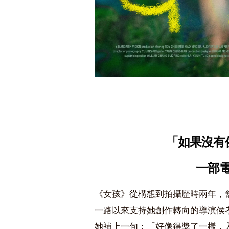
「如果沒有
一部
《女孩》從構想到拍攝歷時兩年，
一路以來支持她創作轉向的導演侯
她補上一句：「好像得獎了一樣，