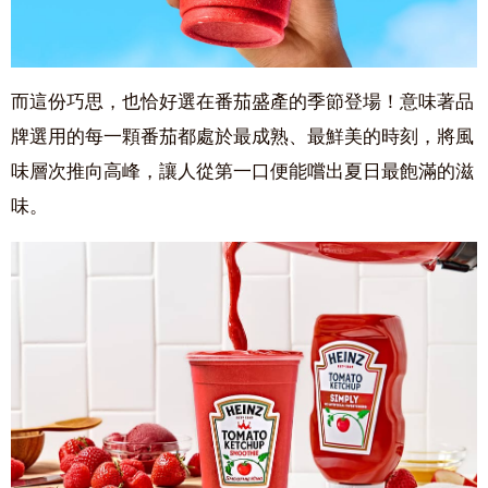
而這份巧思，也恰好選在番茄盛產的季節登場！意味著品
牌選用的每一顆番茄都處於最成熟、最鮮美的時刻，將風
味層次推向高峰，讓人從第一口便能嚐出夏日最飽滿的滋
味。