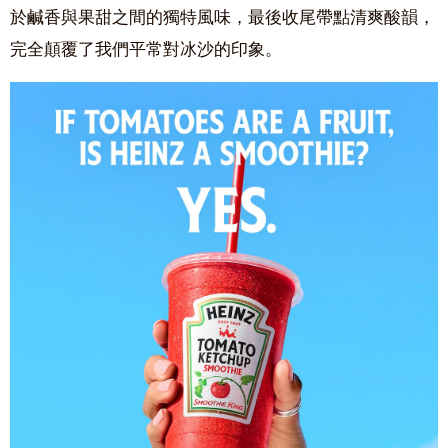
於鹹香與果甜之間的獨特風味，最後收尾帶點清爽酸韻，
完全顛覆了我們平常對冰沙的印象。