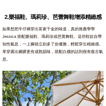
2.樂福鞋、瑪莉珍、芭蕾舞鞋增添精緻感
如果想把牛仔褲穿出富家千金的味道，真的推薦學學
Jessica 搭配樂福鞋、瑪莉珍或芭蕾舞鞋。這些鞋款自帶
知性氣息，一上腳就立刻多了份優雅，輕鬆穿出精緻感。
單穿露出腳踝更有成熟韻味，搭配白襪的話則很有復古氣
息。