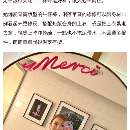
走在流行尖端，一樣時髦好看，讓人心生嚮往。
她偏愛直筒版型的牛仔褲，俐落筆直的線條可以讓身材比
例看起來更修長。搭配短版合身的上衣，或是把上衣紮進
去穿，視覺上乾淨幹練，一點也不拖泥帶水，不需過多配
件，簡簡單單就很俐落有型。