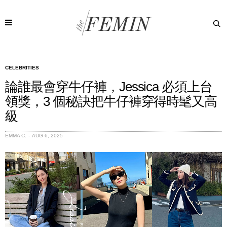
CELEBRITIES
論誰最會穿牛仔褲，Jessica 必須上台
領獎，3 個秘訣把牛仔褲穿得時髦又高
級
EMMA C.
AUG 6, 2025