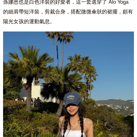
孫娜恩也是白色洋裝的好愛者，這一套選穿了 Alo Yoga
的細肩帶短洋裝，剪裁合身，搭配微微傘狀的裙擺，頗有
陽光女孩的運動氣息。