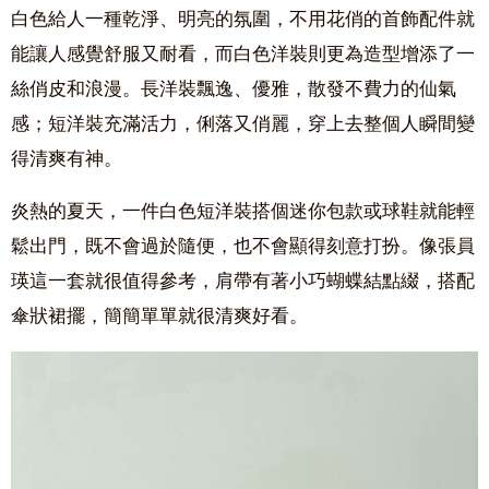
白色給人一種乾淨、明亮的氛圍，不用花俏的首飾配件就
能讓人感覺舒服又耐看，而白色洋裝則更為造型增添了一
絲俏皮和浪漫。長洋裝飄逸、優雅，散發不費力的仙氣
感；短洋裝充滿活力，俐落又俏麗，穿上去整個人瞬間變
得清爽有神。
炎熱的夏天，一件白色短洋裝搭個迷你包款或球鞋就能輕
鬆出門，既不會過於隨便，也不會顯得刻意打扮。像張員
瑛這一套就很值得參考，肩帶有著小巧蝴蝶結點綴，搭配
傘狀裙擺，簡簡單單就很清爽好看。