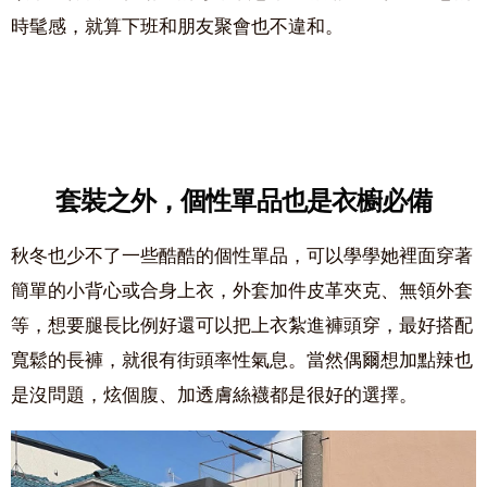
時髦感，就算下班和朋友聚會也不違和。
套裝之外，個性單品也是衣櫥必備
秋冬也少不了一些酷酷的個性單品，可以學學她裡面穿著
簡單的小背心或合身上衣，外套加件皮革夾克、無領外套
等，想要腿長比例好還可以把上衣紮進褲頭穿，最好搭配
寬鬆的長褲，就很有街頭率性氣息。當然偶爾想加點辣也
是沒問題，炫個腹、加透膚絲襪都是很好的選擇。