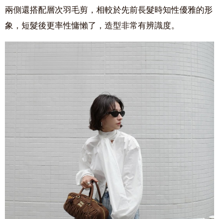
兩側還搭配層次羽毛剪，相較於先前長髮時知性優雅的形
象，短髮後更率性慵懶了，造型非常有辨識度。