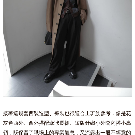
接著這幾套西裝造型、褲裝也很適合上班族參考，像是花
灰色西外、西外搭配傘狀長裙、短版針織小外套內搭小高
領，既保留了職場上的專業氣息，又流露出一股不經意的