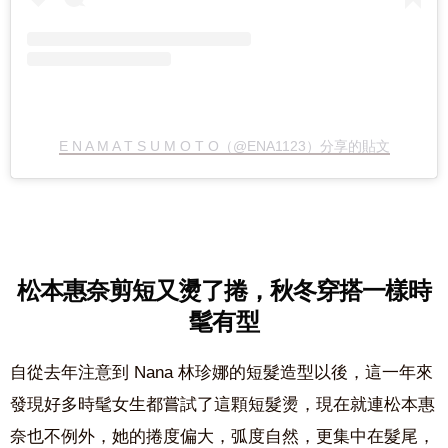
E N A M A T S U M O T O（@ENA1123）分享的貼文
松本惠奈剪短又燙了捲，秋
冬穿搭一樣時
髦有型
自從去年注意到 Nana 林珍娜的短髮造型以後，這一年來
發現好多時髦女生都嘗試了這顆短髮燙，現在就連松本惠
奈也不例外，她的捲度偏大，弧度自然，更集中在髮尾，