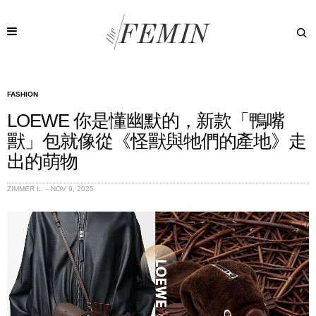
FASHION
LOEWE 你是懂幽默的，新款「鴨嘴
獸」包就像從《怪獸與牠們的產地》走
出的萌物
ZIMMER L.
NOV 9, 2025