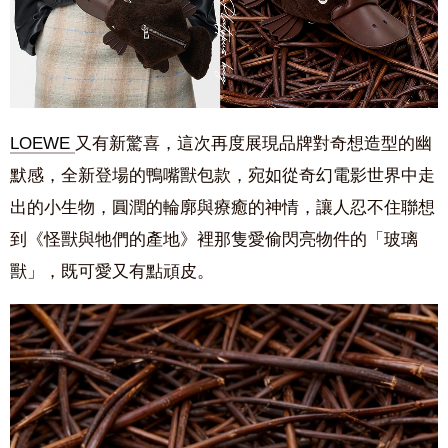
LOEWE
又有新驚喜，這次再度展現品牌對奇想造型的幽
默感，全新登場的鴨嘴獸包款，宛如從奇幻電影世界中走
出的小生物，圓潤的輪廓與療癒的神情，讓人忍不住聯想
到《怪獸與牠們的產地》裡那隻愛偷閃亮物件的「玻璃
獸」，既可愛又有點頑皮。