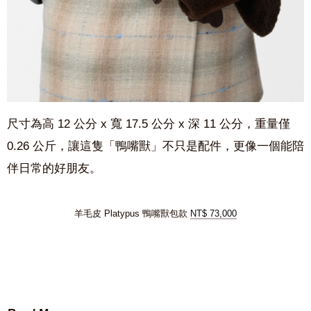
尺寸為高
12
公分
x
寬
17.5
公分
x
深
11
公分，重量僅
0.26
公斤，讓這隻「鴨嘴獸」不只是配件，更像一個能陪
伴日常的好朋友。
羊毛皮 Platypus 鴨嘴獸包款
NT$ 73,000