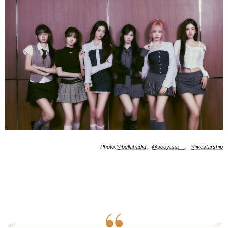
Photo:
@bellahadid
、
@sooyaaa__
、
@ivestarship