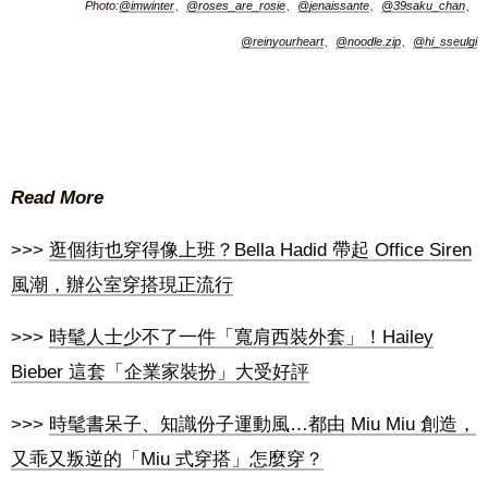
Photo:
@imwinter
、
@roses_are_rosie
、
@jenaissante
、
@39saku_chan
、
@reinyourheart
、
@noodle.zip
、
@hi_sseulgi
Read More
>>>
逛個街也穿得像上班？Bella Hadid 帶起 Office Siren
風潮，辦公室穿搭現正流行
>>>
時髦人士少不了一件「寬肩西裝外套」！Hailey
Bieber 這套「企業家裝扮」大受好評
>>>
時髦書呆子、知識份子運動風…都由 Miu Miu 創造，
又乖又叛逆的「Miu 式穿搭」怎麼穿？