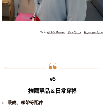
Photo:
@8lo8lo8lowme
、
@min9yu_k
、
@_jeongjaehyun
#5
推薦單品＆日常穿搭
眼鏡、領帶等配件