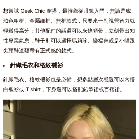
想嘗試 Geek Chic 穿搭，最推薦從眼鏡入門，無論是琥
珀色粗框、金屬細框、無框款式，只要來一副視覺智力就
輕鬆得高分；其他配件的話還可以來條領帶，立刻帶出知
性專業氣息，鞋子則可以選擇瑪莉珍、樂福鞋或是小貓跟
尖頭鞋這類帶有正式感的款式。
針織毛衣和格紋襯衫
針織毛衣、格紋襯衫也是必備，想多點層次感還可以內搭
白襯衫或 T-shirt，下身還可以搭配鉛筆裙或百褶裙。