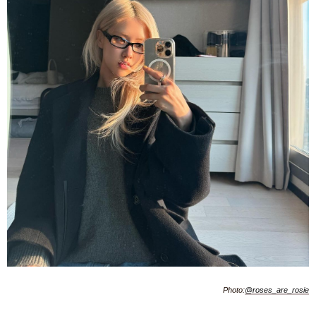
Photo:
@roses_are_rosie