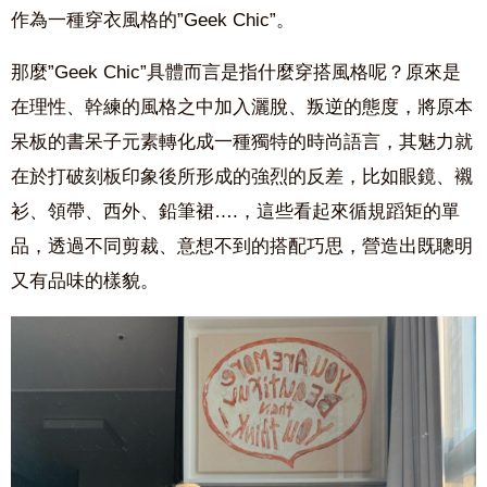
作為一種穿衣風格的”Geek Chic”。
那麼”Geek Chic”具體而言是指什麼穿搭風格呢？原來是
在理性、幹練的風格之中加入灑脫、叛逆的態度，將原本
呆板的書呆子元素轉化成一種獨特的時尚語言，其魅力就
在於打破刻板印象後所形成的強烈的反差，比如眼鏡、襯
衫、領帶、西外、鉛筆裙….，這些看起來循規蹈矩的單
品，透過不同剪裁、意想不到的搭配巧思，營造出既聰明
又有品味的樣貌。