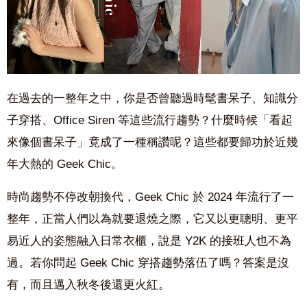
在過去的一整年之中，你是否曾聽過時髦書呆子、知識分
子穿搭、Office Siren 等這些流行趨勢？什麼時候「看起
來像個書呆子」竟成了一種稱讚呢？這些都要歸功於近幾
年大熱的 Geek Chic。
時尚趨勢不停改朝換代，Geek Chic 於 2024 年流行了一
整年，正當人們以為就要退燒之際，它又以更聰明、更平
易近人的姿態融入日常衣櫃，說是 Y2K 的接班人也不為
過。若你問起 Geek Chic 穿搭趨勢落伍了嗎？答案是沒
有，而且邁入秋冬後還更火紅。