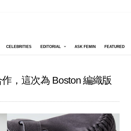
CELEBRITIES
EDITORIAL
ASK FEMIN
FEATURED
th 合作，這次為 Boston 編織版