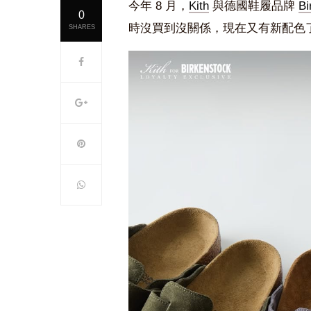
今年 8 月，
Kith
與德國鞋履品牌
Bi
0
時沒買到沒關係，現在又有新配色
SHARES