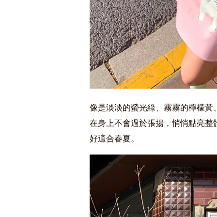
像是淡淡的螢光綠、霧霧的檸檬黃
在身上不會過於張揚，悄悄點亮整
好適合春夏。