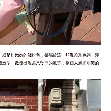
、或是粉嫩嫩的淺粉色，都屬於這一類溫柔系色調。穿
體造型，散發出溫柔又乾淨的氣質，整個人風光明媚的