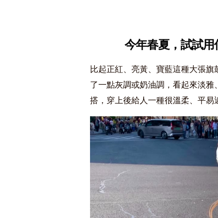
今年春夏，試試用
比起正紅、亮黃、寶藍這種大張旗
了一點灰調或奶油調，看起來淡雅
搭，穿上後給人一種很溫柔、平易