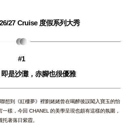
026/27 Cruise 度假系列大秀
#1
，即是沙灘，
赤腳也很優雅
，讓人聯想到《紅樓夢》裡劉姥姥曾在喝醉後誤闖入寶玉的怡
一樣，今回 CHANEL 的美學呈現也頗有這樣的氛圍，
襯托著落日紫霞。