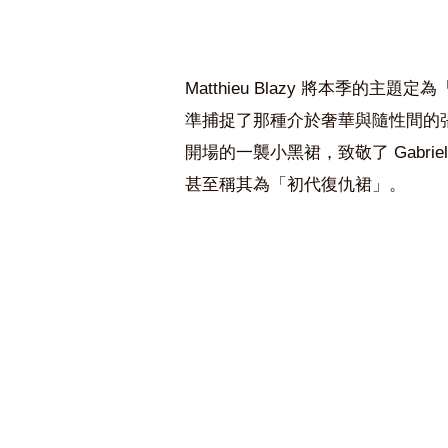
Matthieu Blazy 將
本季的主題定為
準捕捉了那種介於奢華與隨性間的
開場的一襲小黑裙，致敬了
Gabriel
甚至稱其為「初代復仇裙」。