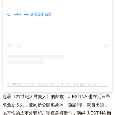
在 Instagram 查看這則貼文
제이에스티나 공식 인스타그램 L 아이유 IU 목걸이 귀걸이（@J.ESTINA_OFFICIAL）分享的貼文
趁著《21世紀大君夫人》的熱度，J.ESTINA 也在近日帶
來全新系列，並同步公開形象照，邀請到IU 親自出鏡，
以率性的皮革外套和丹寧連身褲造型，演繹 J.ESTINA 簡