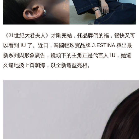
《21世紀大君夫人》才剛完結，托品牌們的福，很快又可
以看到 IU 了。近日，韓國輕珠寶品牌 J.ESTINA 釋出最
新系列與形象廣告，鏡頭下的主角正是代言人 IU，她還
久違地換上齊瀏海，以全新造型亮相。