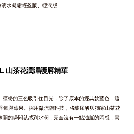
微滴水凝霜輕盈版、輕潤版
EL 山茶花潤澤護唇精華
」繽紛的三色吸引住目光，除了原本的經典款藍色，這
果香氣與莓果。採用微流體科技，將玻尿酸與獨家山茶花
抹開的瞬間就感到水潤，完全沒有一點油膩的悶感，實