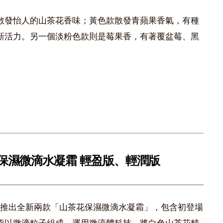
散發怡人的山茶花香味；黃色款散發青蘋果香氣，有種
新活力。另一個淡粉色款則是莓果香，有著覆盆莓、黑
茶花保濕微滴水凝霜 輕盈版、輕潤版
列還有推出全新兩款「山茶花保濕微滴水凝霜」，包含初登場