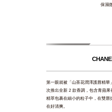
保濕
CHAN
第一眼就被「山茶花潤澤護唇精華
次推出全新 2 款香調，包含青蘋
精萃包裹在細小的粒子中，在雙唇
在好清爽。