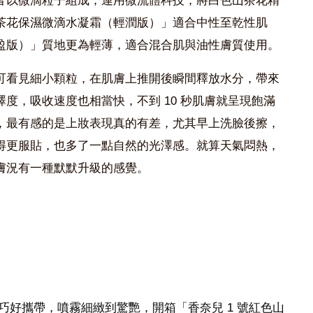
皆以微滴粒子組成，運用微流體科技，將白色山茶花精
茶花保濕微滴水凝霜（輕潤版）」適合中性至乾性肌
盈版）」質地更為輕薄，適合混合肌與油性膚質使用。
可看見細小顆粒，在肌膚上推開後瞬間釋放水分，帶來
度，吸收速度也相當快，不到 10 秒肌膚就呈現飽滿
，最有感的是上妝表現真的有差，尤其早上洗臉後擦，
得更服貼，也多了一點自然的光澤感。就算天氣悶熱，
膚況有一種默默升級的感覺。
滴型瓶身輕巧好攜帶，噴霧細緻到驚艷，開箱「香奈兒 1 號紅色山