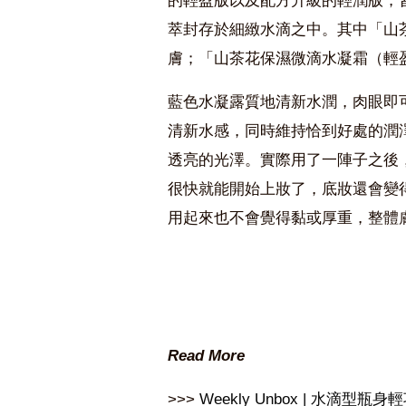
的輕盈版以及配方升級的輕潤版，
萃封存於細緻水滴之中。其中「山
膚；「山茶花保濕微滴水凝霜（輕
藍色水凝露質地清新水潤，肉眼即
清新水感，同時維持恰到好處的潤澤
透亮的光澤。實際用了一陣子之後
很快就能開始上妝了，底妝還會變
用起來也不會覺得黏或厚重，整體
Read More
>>>
Weekly Unbox | 水